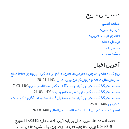
دسترسی سریع
صفحه اصلی
درباره نشریه
اعضای هیات تحریریه
ارسال مقاله
تماس با ما
نقشه سایت
آخرین اخبار
ریجکت مقاله با عنوان «تعارض هنجاری حاکم بر عملکرد نیروهای حافظ صلح
سازمان ملل متحد و دیوان کیفری بین‌المللی»
1403-04-20
تسلیت درگذشت پدر بزرگوار جناب آقای دکتر عبدالامیر نبوی
1403-03-17
تسلیت درگذشت دکتر داوود هرمیداس باوند
1402-08-21
تسلیت درگذشت پدر برزگوار مدیرمسئول فصلنامه جناب آقای دکتر مهدی
ذاکریان
1402-07-25
اشتراک نسخه چاپی فصلنامه مطالعات بین‌المللی
1401-08-26
فصلنامه مطالعات بین‌المللی بر پایه آیین نامه شماره 11/25685 مورخ
1398/2/9 وزارت علوم، تحقیقات و فناوری، یک نشریه علمی است