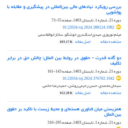
بررسی رویکرد نهادهای مالی بین‌المللی در پیشگیری و مقابله با
پولشویی
دوره 21، شماره 1، تابستان 1403، صفحه
55-73
10.22034/isj.2024.388124.1982
میثم نوروزی، مهدی اسکندری خوشگو، ساناز ابوالقاسمی
مشاهده مقاله
اصل مقاله
693.17 K
دو گانه قدرت - حقوق در روابط بین الملل: چالش حق در برابر
تکلیف
دوره 21، شماره 1، تابستان 1403، صفحه
143-161
10.22034/isj.2024.376702.1942
سبحان محمدی، حسن رحیمی روشن، حمیدرضا حاتمی
مشاهده مقاله
اصل مقاله
652.28 K
همزیستی میان فناوری هسته‌ای و محیط زیست با تاکید بر حقوق
بین‌ الملل
دوره 21، شماره 1، تابستان 1403، صفحه
295-310