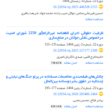
دوره 22، شماره 3، زمستان 1404
10.22034/isj.2025.446328.2155
حسین قهرمانی منامن، توکل حبیب زاده، محمدجواد شریعت باقری
مشاهده مقاله
ظرفیت حقوقی اجرای قطعنامه غیرالزام‌آور 2250 شورای امنیت
درخصوص نقش جوانان در صلح‌سازی
دوره 22، شماره 2، پاییز 1404، صفحه
135-155
10.22034/isj.2025.527177.2349
حانیه فرج اللهی، مهدی ذاکریان امیری
مشاهده مقاله
اصل مقاله
738.65 K
چالش‌های طبقه‌بندی مخاصمات مسلحانه در پرتو جنگ‌های نیابتی و
چندلایه در حقوق بشردوستانه بین‌الملل
دوره 22، شماره 2، پاییز 1404، صفحه
177-195
10.22034/isj.2026.583406.2464
بهادر فلاح، محسن محبی
مشاهده مقاله
اصل مقاله
659.14 K