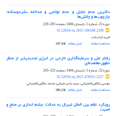
دکترین عدم تمایل و عدم توانایی و مداخله بشردوستانه:
چارچوب‌ها و چالش‌ها
دوره 22، شماره 1، تابستان 1404، صفحه
201-220
10.22034/isj.2025.506188.2299
فرید ازادبخت
مشاهده مقاله
اصل مقاله
337.4 K
رفتار ملی و سرمایه‌گذاری خارجی در انرژی تجدیدپذیر از منظر
حقوق معاهده‌ای
دوره 22، شماره 1، تابستان 1404، صفحه
221-245
10.22034/isj.2025.476923.2227
موسی عاکفی قاضیانی، سید یاسر ضیائی، محمد عاکفی قاضیانی
مشاهده مقاله
اصل مقاله
581.2 K
رویکرد نظم بین الملل لیبرال به عدالت: چشم اندازی بر صلح و
امنیت