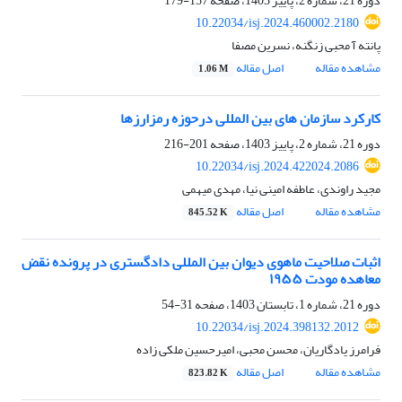
دوره 21، شماره 2، پاییز 1403، صفحه
157-179
10.22034/isj.2024.460002.2180
پانته آ محبی زنگنه، نسرین مصفا
مشاهده مقاله
اصل مقاله
1.06 M
کارکرد سازمان های بین المللی‌ درحوزه رمزارزها
دوره 21، شماره 2، پاییز 1403، صفحه
201-216
10.22034/isj.2024.422024.2086
مجید راوندی، عاطفه امینی نیا، مهدی میهمی
مشاهده مقاله
اصل مقاله
845.52 K
اثبات صلاحیت ماهوی دیوان بین المللی دادگستری در پرونده نقض
معاهده مودت ۱۹۵۵
دوره 21، شماره 1، تابستان 1403، صفحه
31-54
10.22034/isj.2024.398132.2012
فرامرز یادگاریان، محسن محبی، امیرحسین ملکی زاده
مشاهده مقاله
اصل مقاله
823.82 K