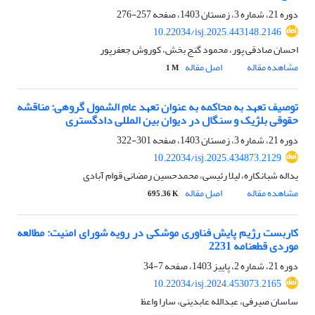
دوره 21، شماره 3، زمستان 1403، صفحه
257-276
10.22034/isj.2025.443148.2146
احسان صادقی پور، محمود گنج بخش، کوروش جعفرپور
مشاهده مقاله
اصل مقاله
1 M
توصیف تعهد به محاکمه به عنوان تعهد عام الشمول گروهی: مناقشه
حقوقی بلژیک و سنگال در دیوان بین المللی دادگستری
دوره 21، شماره 3، زمستان 1403، صفحه
301-322
10.22034/isj.2025.434873.2129
یداله شبانکاره، لیلا رئیسی، محمدحسین رمضانی قوام آبادی
مشاهده مقاله
اصل مقاله
695.36 K
کاربست رژیم پایش فناوری موشکی در رویه شورای امنیت: مطالعه
موردی قطعنامه 2231
دوره 21، شماره 2، پاییز 1403، صفحه
7-34
10.22034/isj.2024.453073.2165
ساسان صیرفی، عبدالله عابدینی، سارا واعظ