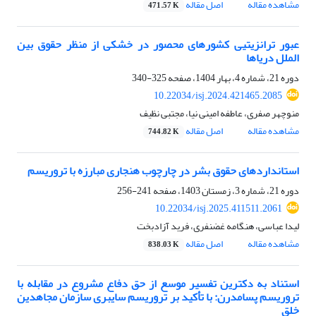
مشاهده مقاله
اصل مقاله
471.57 K
عبور ترانزیتیی کشورهای محصور در خشکی از منظر حقوق بین‌
الملل دریاها
دوره 21، شماره 4، بهار 1404، صفحه
325-340
10.22034/isj.2024.421465.2085
منوچهر صفری، عاطفه امینی نیا، مجتبی نظیف
مشاهده مقاله
اصل مقاله
744.82 K
استانداردهای حقوق بشر در چارچوب هنجاری مبارزه با تروریسم
دوره 21، شماره 3، زمستان 1403، صفحه
241-256
10.22034/isj.2025.411511.2061
لیدا عباسی، هنگامه غضنفری، فرید آزادبخت
مشاهده مقاله
اصل مقاله
838.03 K
استناد به دکترین تفسیر موسع از حق دفاع مشروع در مقابله با
تروریسم پسامدرن: با تأکید بر تروریسم سایبری سازمان مجاهدین
خلق