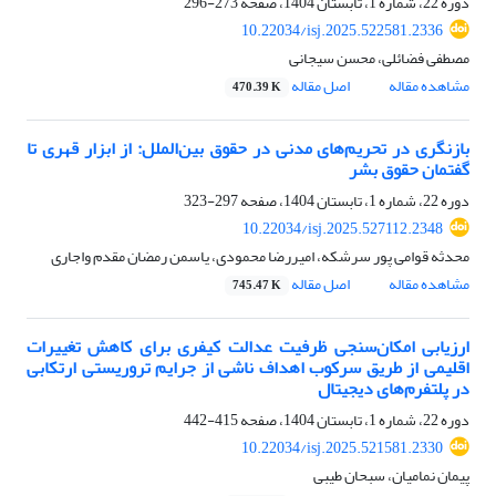
دوره 22، شماره 1، تابستان 1404، صفحه
273-296
10.22034/isj.2025.522581.2336
مصطفی فضائلی، محسن سیجانی
مشاهده مقاله
اصل مقاله
470.39 K
بازنگری در تحریم‌های مدنی در حقوق بین‌الملل: از ابزار قهری تا
گفتمان حقوق بشر
دوره 22، شماره 1، تابستان 1404، صفحه
297-323
10.22034/isj.2025.527112.2348
محدثه قوامی پور سرشکه، امیررضا محمودی، یاسمن رمضان مقدم واجاری
مشاهده مقاله
اصل مقاله
745.47 K
ارزیابی امکان‌سنجی ظرفیت عدالت کیفری برای کاهش تغییرات
اقلیمی از طریق سرکوب اهداف ناشی از جرایم تروریستی ارتکابی
در پلتفرم‌های دیجیتال
دوره 22، شماره 1، تابستان 1404، صفحه
415-442
10.22034/isj.2025.521581.2330
پیمان نمامیان، سبحان طیبی