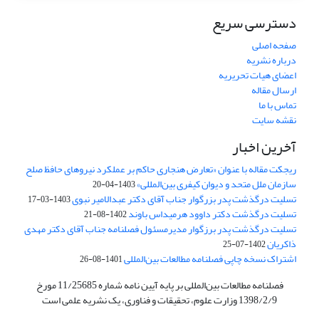
دسترسی سریع
صفحه اصلی
درباره نشریه
اعضای هیات تحریریه
ارسال مقاله
تماس با ما
نقشه سایت
آخرین اخبار
ریجکت مقاله با عنوان «تعارض هنجاری حاکم بر عملکرد نیروهای حافظ صلح
سازمان ملل متحد و دیوان کیفری بین‌المللی»
1403-04-20
تسلیت درگذشت پدر بزرگوار جناب آقای دکتر عبدالامیر نبوی
1403-03-17
تسلیت درگذشت دکتر داوود هرمیداس باوند
1402-08-21
تسلیت درگذشت پدر برزگوار مدیرمسئول فصلنامه جناب آقای دکتر مهدی
ذاکریان
1402-07-25
اشتراک نسخه چاپی فصلنامه مطالعات بین‌المللی
1401-08-26
فصلنامه مطالعات بین‌المللی بر پایه آیین نامه شماره 11/25685 مورخ
1398/2/9 وزارت علوم، تحقیقات و فناوری، یک نشریه علمی است