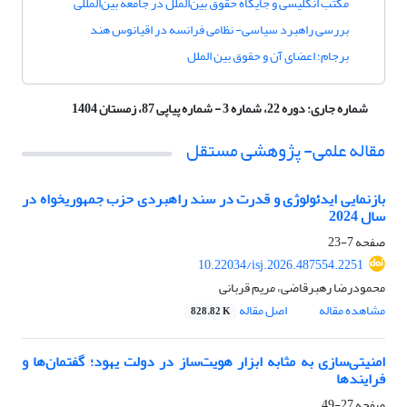
مکتب انگلیسی و جایگاه حقوق بین‌الملل در جامعه بین‌المللی
بررسی راهبرد سیاسی- نظامی فرانسه در اقیانوس هند
برجام؛ اعضای آن و حقوق بین الملل
شماره جاری:
دوره 22، شماره 3 - شماره پیاپی 87، زمستان 1404
مقاله علمی- پژوهشی مستقل
بازنمایی ایدئولوژی و قدرت در سند راهبردی حزب جمهوریخواه در
سال 2024
صفحه
7-23
10.22034/isj.2026.487554.2251
محمودرضا رهبرقاضی، مریم قربانی
مشاهده مقاله
اصل مقاله
828.82 K
امنیتی‌سازی به مثابه ابزار هویت‌ساز در دولت یهود؛ گفتمان‌ها و
فرایندها
صفحه
27-49