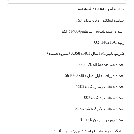
خلاصه آمار و اطلاعات فصلنامه
خلاصه استاندارد نام مجله: ISJ
رتبه در نشریات وزارت علوم (1403):
الف
رتبه
: 1402 ISC
Q2
ضریب تاثیر ISC سال 1403:
0.358
(نشریه هسته)
تعداد مشاهده مقاله 1,662,120
تعداد دریافت فایل اصل مقاله 561,020
تعداد مقالات ارسال شده 1,509
تعداد مقالات رد شده 992
تعداد مقالات پذیرفته شده 323
تعداد روز برای اولین اقدام: 9
میانگین بازه زمانی فرآیند داوری: کمتر از 6 ماه