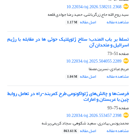
10.22034/isj.2026.538211.2368
سید روح الله حاج زرگرباشی، حمید رضا جوادی قلعه
مشاهده مقاله
اصل مقاله
1.17 M
تسلط بر باب المندب؛ سلاح ژئوپلتیک حوثی ها در مقابله با رژیم
اسرائیل و متحدان آن
صفحه
51-73
10.22034/isj.2025.504055.2289
مریم عبادی، نسرین مصفا
مشاهده مقاله
اصل مقاله
1.04 M
فرصت‌ها و چالش‌های ژئواکونومی طرح کمربند‌-راه در تعامل روابط
چین با عربستان و امارات
صفحه
75-93
10.22034/isj.2026.553457.2398
محمدیونس بهادری، سعید شکوهی، سجاد کریمی پرشه
مشاهده مقاله
اصل مقاله
863.61 K