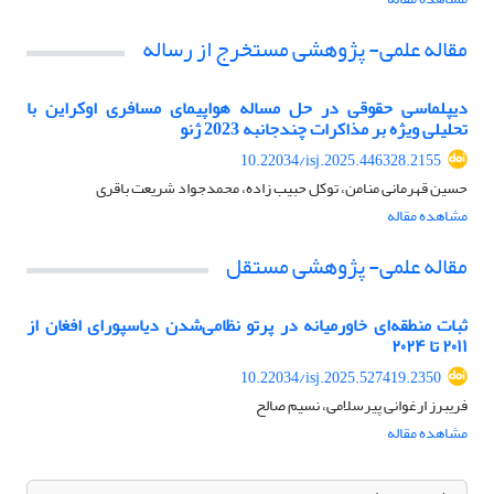
مقاله علمی- پژوهشی مستخرج از رساله
دیپلماسی حقوقی در حل مساله هواپیمای مسافری اوکراین با
تحلیلی ویژه بر مذاکرات چندجانبه 2023 ژنو
10.22034/isj.2025.446328.2155
حسین قهرمانی منامن، توکل حبیب زاده، محمدجواد شریعت باقری
مشاهده مقاله
مقاله علمی- پژوهشی مستقل
ثبات منطقه‌ای خاورمیانه در پرتو نظامی‌شدن دیاسپورای افغان از
۲۰۱۱ تا ۲۰۲۴
10.22034/isj.2025.527419.2350
فریبرز ارغوانی پیرسلامی، نسیم صالح
مشاهده مقاله