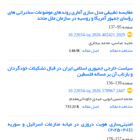
مقایسه تطبیقی مدل سازی آماری روندهای موضوعات سخنرانی های
رؤسای جمهور آمریکا و روسیه در سازمان ملل متحد
صفحه
95-137
10.22034/isj.2026.402421.2029
مجید عباسی، محمد بیجاری
مشاهده مقاله
اصل مقاله
1.66 M
سیاست خارجی جمهوری اسلامی ایران در قبال تشکیلات خودگردان
و بازتاب آن بر مساله فلسطین
صفحه
139-156
10.22034/isj.2026.578967.2447
محمدحسین ایوبی، مهدی جاودانی‌مقدم
مشاهده مقاله
اصل مقاله
715.21 K
امنیتی‌سازی هویت دروزی در میانه منازعات اسرائیل و سوریه
(۲۰۱1-۲۰۲۵)
صفحه
157-178