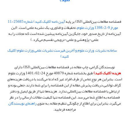
.
فصلنامه مطالعات بین‌المللی (ISJ) بر پایه
آیین نامه (کلیک کنید) شماره 11/25685
مورخ 1398/2/9 وزارت علوم
، تحقیقات و فناوری، یک نشریه علمی است. (این
آیین‌نامه از تاریخ صدور خود، جایگزین آیین‌نامه پیشین شده است که مجلات را به
علمی-پژوهشی و علمی-ترویجی تقسیم می‌کرد.)
سامانه نشریات ورازت علوم و
آخرین فهرست نشریات علمی وزارت علوم (کلیک
کنید)
نویسندگان گرامی، چاپ مقاله در فصلنامه مطالعات بین‌المللی (ISJ) دارای
هزینه (کلیک کنید)
طبق بخشنامه شماره 40879 مورخ 1401/02/24 وزارت علوم
است. بنابراین هر نوع تماس از طرف افراد غیر که ادعا می‌کنند با دریافت هزینه‌های
گزاف توانایی دریافت پذیرش مقاله از این فصلنامه را برای شما دارند، جعلی بوده و
ارتباطی با فصلنامه مطالعات بین‌المللی ندارد. هزینه‌ها تنها از طریق ایمیل و دفتر
فصلنامه به اطلاع شما می‌رسد. این فصلنامه تنها کیفیت مقالات ارسالی را در نظر
می‌گیرد، بنابراین
برای اطلاع از چگونگی تنظیم مقاله، به منوی
راهنمای نویسندگان
مراجعه فرمایید
.