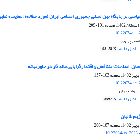
سی بر جایگاه بین‌المللی جمهوری اسلامی ایران (مورد مطالعه: مقایسه تطبیقی انتخ
191-209
10.22034/isj
اصغر پرتوی
اصل مقاله
981.58 K
ان، اصلاحات متناقض و اقتدارگرایایی ماندگار در خاورمیانه
103-137
10.22034/isj
جواد حیران نیا
اصل مقاله
569.4 K
یم طالبان
187-206
10.22034/isj.2023