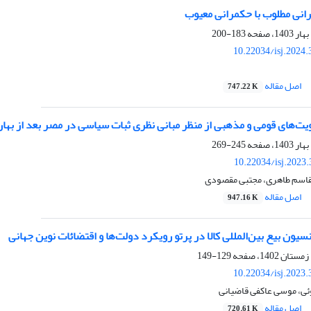
انی مطلوب با حکمرانی معیوب
183-200
10.22034/isj.2024
اصل مقاله
747.22 K
ای قومی و مذهبی از منظر مبانی نظری ثبات سیاسی در مصر بعد از بهار عربی (011
245-269
10.22034/isj.2023
والقاسم طاهری، مجتبی مقصودی
اصل مقاله
947.16 K
سیون بیع‌ بین‌المللی کالا در پرتو رویکرد دولت‌ها و اقتضائات نوین جهانی
129-149
10.22034/isj.2023
وئی، موسی عاکفی قاضیانی
اصل مقاله
720.61 K