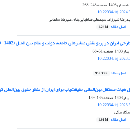
243-268
10.22034/isj.2024
یدرضا شیرزاد، سیدعلی طباطبایی پناه، علیرضا سلطانی
اصل مقاله
1.24 M
 ایران در پرتو نقش متغیرهای جامعه، دولت و نظام بین الملل (1402- 1400)
51-68
10.22034/isj.2023
اصل مقاله
959.33 K
هیات مستقل بین‌المللی حقیقت‌یاب برای ایران از منظر حقوق بین‌الملل ک
135-159
10.22034/isj.2023
بیگلربیگی
اصل مقاله
1.01 M