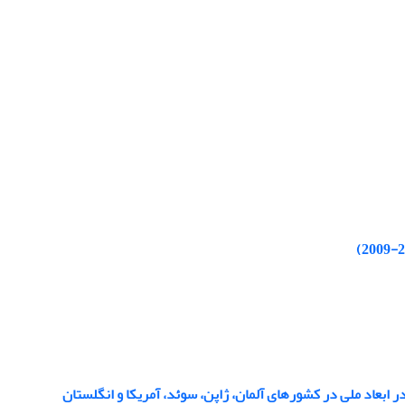
 ابعاد ملی در کشورهای آلمان، ژاپن، سوئد، آمریکا و انگلستان