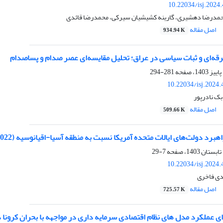
10.22034/isj.2024
حمدرضا دهشیری، گارینه کشیشیان سیرکی، محمدرضا قائدی
اصل مقاله
934.94 K
ه‌ای و ثبات سیاسی در عراق؛ تحلیل مقایسه‌ای عصر صدام و پساصدام
281-294
10.22034/isj.2024
بک نادرپور
اصل مقاله
509.66 K
برد دولت‌های ایالات متحده آمریکا نسبت به منطقه آسیا-اقیانوسیه (2022-2009)
7-29
10.22034/isj.2024
دی فاخری
اصل مقاله
725.57 K
 عملکرد مدل های نظام اقتصادی سرمایه داری در مواجهه با بحران کرونا در