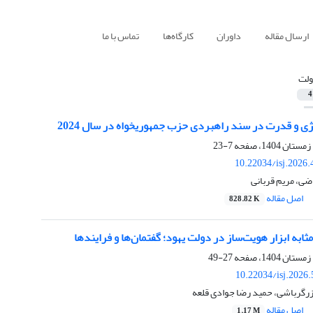
ارسال مقاله
داوران
کارگاه‌ها
تماس با ما
لت
4
وژی و قدرت در سند راهبردی حزب جمهوریخواه در سال 2024
7-23
10.22034/isj.2026
ی، مریم قربانی
اصل مقاله
828.82 K
ثابه ابزار هویت‌ساز در دولت یهود؛ گفتمان‌ها و فرایندها
27-49
10.22034/isj.2026
زرگرباشی، حمید رضا جوادی قلعه
اصل مقاله
1.17 M