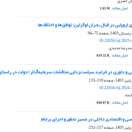
ان خضری
اصل مقاله
1.05 M
اروپایی در قبال بحران اوکراین: توافق‌ها و اختلاف‌ها
75-94
10.22034/isj.2025
حمدرضا محمدی
اصل مقاله
659.32 K
ی و داوری در فرایند سیاست‌زدایی مناقشات سرمایه‌گذار-دولت در راستا
119-133
10.22034/isj.2024
تمه
اصل مقاله
848.87 K
اسی و اقتصادی داخلی در مسیر تحقق و اجرای برجام
217-232