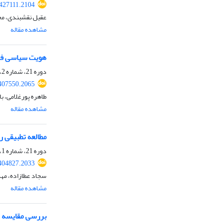
.427111.2104
عقیل نقشبندی، م
مشاهده مقاله
هویت سیاسی فرق
دوره 21، شماره 2، پاییز 1403، صفحه
.407550.2065
طاهره پورغلامی، با
مشاهده مقاله
مطالعه تطبیقی راه
دوره 21، شماره 1، تابستان 1403، صفحه
.404827.2033
سجاد عطازاده، مه
مشاهده مقاله
بررسی مقایسه ای