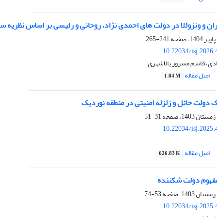
ران و ونزوئلا در دولت های احمدی نژاد، روحانی و رئیسی بر اساس نظریه سا
241-265
10.22034/isj.2026
ادی، قاسم مسرور بالاشهری
اصل مقاله
1.04 M
ک دولت حائل و زلزله امنیتی در منطقه نوردیک
31-51
10.22034/isj.2025
اصل مقاله
626.83 K
مفهوم دولت شکننده
53-74
10.22034/isj.2025