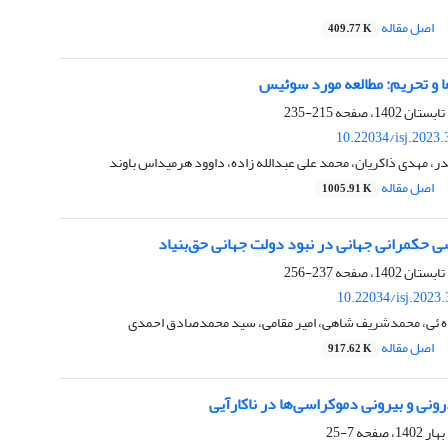
اصل مقاله
409.77 K
ا و تحریم: مطالعه مورد سوئیس
215-235
10.22034/isj.2023
 مهدی ذاکریان، محمد علی عبدالله زاده، داوود هرمیداس باوند
اصل مقاله
1005.91 K
 حکمرانی جهانی در نبود دولت جهانی حق‌بنیاد
237-256
10.22034/isj.2023
ده ئی، محمدشریف شاهی، امیر مقامی، سید محمدصادق احمدی
اصل مقاله
917.62 K
ونی و بیرونی دموکراسی‌ها در ناکارآیی
7-25