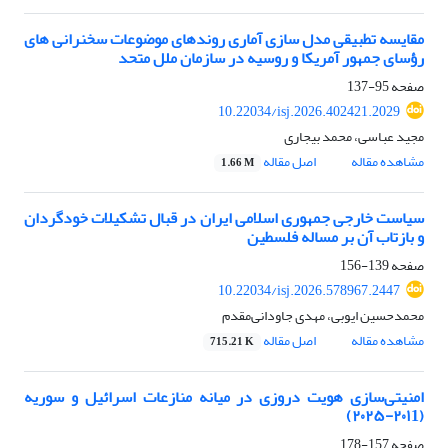
مقایسه تطبیقی مدل سازی آماری روندهای موضوعات سخنرانی های
رؤسای جمهور آمریکا و روسیه در سازمان ملل متحد
صفحه
95-137
10.22034/isj.2026.402421.2029
مجید عباسی، محمد بیجاری
مشاهده مقاله
اصل مقاله
1.66 M
سیاست خارجی جمهوری اسلامی ایران در قبال تشکیلات خودگردان
و بازتاب آن بر مساله فلسطین
صفحه
139-156
10.22034/isj.2026.578967.2447
محمدحسین ایوبی، مهدی جاودانی‌مقدم
مشاهده مقاله
اصل مقاله
715.21 K
امنیتی‌سازی هویت دروزی در میانه منازعات اسرائیل و سوریه
(۲۰۱1-۲۰۲۵)
صفحه
157-178