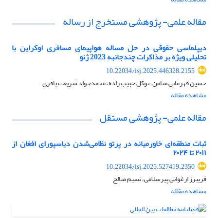
مقاله علمی- پژوهشی مستخرج از رساله
دیپلماسی حقوقی در حل مساله هواپیمای مسافری اوکراین با
تحلیلی ویژه بر مذاکرات چندجانبه 2023 ژنو
10.22034/isj.2025.446328.2155
حسین قهرمانی منامن، توکل حبیب زاده، محمدجواد شریعت باقری
مشاهده مقاله
مقاله علمی- پژوهشی مستقل
ثبات منطقه‌ای خاورمیانه در پرتو نظامی‌شدن دیاسپورای افغان از
۲۰۱۱ تا ۲۰۲۴
10.22034/isj.2025.527419.2350
فریبرز ارغوانی پیرسلامی، نسیم صالح
مشاهده مقاله