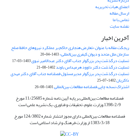
درباره نشریه
اعضای هیات تحریریه
ارسال مقاله
تماس با ما
نقشه سایت
آخرین اخبار
ریجکت مقاله با عنوان «تعارض هنجاری حاکم بر عملکرد نیروهای حافظ صلح
سازمان ملل متحد و دیوان کیفری بین‌المللی»
1403-04-20
تسلیت درگذشت پدر بزرگوار جناب آقای دکتر عبدالامیر نبوی
1403-03-17
تسلیت درگذشت دکتر داوود هرمیداس باوند
1402-08-21
تسلیت درگذشت پدر برزگوار مدیرمسئول فصلنامه جناب آقای دکتر مهدی
ذاکریان
1402-07-25
اشتراک نسخه چاپی فصلنامه مطالعات بین‌المللی
1401-08-26
فصلنامه مطالعات بین‌المللی بر پایه آیین نامه شماره 11/25685 مورخ
1398/2/9 وزارت علوم، تحقیقات و فناوری، یک نشریه علمی است
فصلنامه مطالعات بین‌المللی دارای مجوز انتشار شماره 124/3802 مورخ
1383/3/18 از وزارت فرهنگ و ارشاد اسلامی است