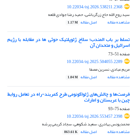
10.22034/isj.2026.538211.2368
سید روح الله حاج زرگرباشی، حمید رضا جوادی قلعه
مشاهده مقاله
اصل مقاله
1.17 M
تسلط بر باب المندب؛ سلاح ژئوپلتیک حوثی ها در مقابله با رژیم
اسرائیل و متحدان آن
صفحه
51-73
10.22034/isj.2025.504055.2289
مریم عبادی، نسرین مصفا
مشاهده مقاله
اصل مقاله
1.04 M
فرصت‌ها و چالش‌های ژئواکونومی طرح کمربند‌-راه در تعامل روابط
چین با عربستان و امارات
صفحه
75-93
10.22034/isj.2026.553457.2398
محمدیونس بهادری، سعید شکوهی، سجاد کریمی پرشه
مشاهده مقاله
اصل مقاله
863.61 K