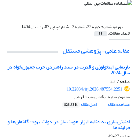
دوره و شماره:
دوره 22، شماره 3 - شماره پیاپی 87، زمستان 1404
تعداد مقالات:
11
مقاله علمی- پژوهشی مستقل
بازنمایی ایدئولوژی و قدرت در سند راهبردی حزب جمهوریخواه در
سال 2024
صفحه
7-23
10.22034/isj.2026.487554.2251
محمودرضا رهبرقاضی، مریم قربانی
مشاهده مقاله
اصل مقاله
828.82 K
امنیتی‌سازی به مثابه ابزار هویت‌ساز در دولت یهود؛ گفتمان‌ها و
فرایندها
صفحه
27-49