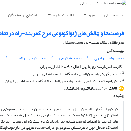
صفحه اصلی
مرور
اطلاعات نشریه
راهنمای نویسندگان
فرصت‌ها و چالش‌های ژئواکونومی طرح کمربند‌-راه در تعامل
نوع مقاله : مقاله علمی- پژوهشی مستقل
نویسندگان
3
2
1
محمدیونس بهادری
سعید شکوهی
سجاد کریمی پرشه
1
کارشناسی ارشد روابط بین الملل علامه طباطبایی، تهران
2
دانشیار گروه روابط بین الملل دانشگاه علامه طباطبایی،تهران
3
دانش‌آموخته کارشناسی ارشد روابط بین الملل دانشگاه علامه طباطبایی، تهران
10.22034/isj.2026.553457.2398
چکیده
در دوران گذار نظام بین‌الملل، تعامل جمهوری خلق چین با عربستان سعودی و 
استراتژی کلیدی ژئواکونومیک در سیاست خارجی پکن تبدیل شده است. هم‌ز
قابل‌توجهی با اهداف توسعه‌طلبانه چین ایجاد کرده است که این پویایی، سا
است که تعامل چین با عربستان سعودی و امارات متحده عربی در چارچوب ابتکار ک