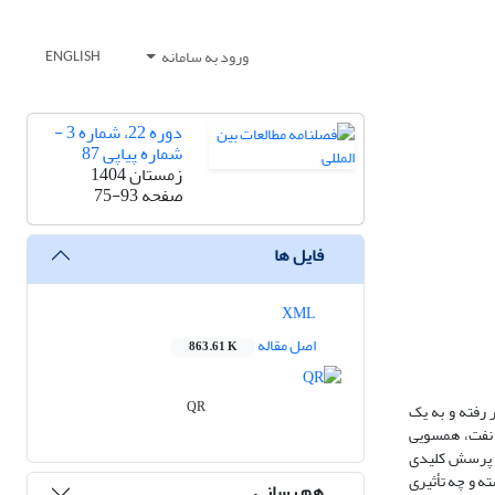
ورود به سامانه
ENGLISH
دوره 22، شماره 3 -
شماره پیاپی 87
زمستان 1404
صفحه
75-93
فایل ها
XML
اصل مقاله
863.61 K
QR
 رفته و به یک
 نفت، همسویی
ین پرسش کلیدی
ه و چه تأثیری
هم رسانی