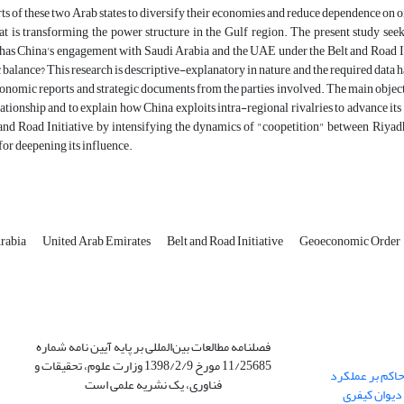
orts of these two Arab states to diversify their economies and reduce dependence on 
t is transforming the power structure in the Gulf region. The present study seeks
has China's engagement with Saudi Arabia and the UAE under the Belt and Road Init
alance? This research is descriptive-explanatory in nature, and the required data 
conomic reports and strategic documents from the parties involved. The main objec
lationship and to explain how China exploits intra-regional rivalries to advance i
 and Road Initiative, by intensifying the dynamics of "coopetition" between Riya
for deepening its influence.
Arabia
United Arab Emirates
Belt and Road Initiative
Geoeconomic Order
فصلنامه مطالعات بین‌المللی بر پایه آیین نامه شماره
11/25685 مورخ 1398/2/9 وزارت علوم، تحقیقات و
حاکم بر عملکرد
فناوری، یک نشریه علمی است
دیوان کیفری