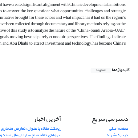
oil have created significant alignment with China's developmental ambitions,
 to answer the key question: what opportunities, challenges, and strategic
iative brought for these actors, and what impact has it had on the region's
have been collected through documentary and library methods, relying on the
tive of this study is to analyze the nature of the "China-Saudi Arabia-UAE"
ts goals, moving beyond purely economic perspectives. The findings indicate
dh and Abu Dhabi to attract investment and technology, has become China's
کلیدواژه‌ها
English
دسترسی سریع
آخرین اخبار
صفحه اصلی
ریجکت مقاله با عنوان «تعارض هنجاری 
درباره نشریه
نیروهای حافظ صلح سازمان ملل متحد و 