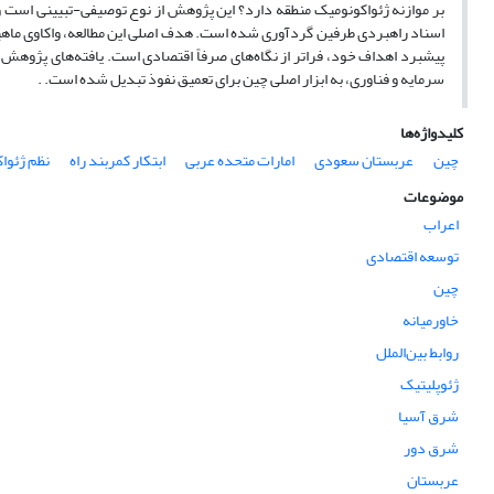
بر موازنه ژئواکونومیک منطقه دارد؟ این پژوهش از نوع توصیفی-تبیینی است و د
اسناد راهبردی طرفین گردآوری شده است. هدف اصلی این مطالعه، واکاوی ماهیت 
پیشبرد اهداف خود، فراتر از نگاه‌های صرفاً اقتصادی است. یافته‌های پژوهش 
سرمایه و فناوری، به ابزار اصلی چین برای تعمیق نفوذ تبدیل شده است. .
کلیدواژه‌ها
چین
عربستان سعودی
امارات متحده عربی
ابتکار کمربند راه
نظم ژئوا
موضوعات
اعراب
توسعه اقتصادی
چین
خاورمیانه
روابط بین‌الملل
ژئوپلیتیک
شرق آسیا
شرق دور
عربستان