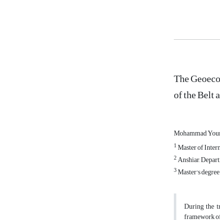
The Geoecon
of the Belt
Mohammad Youn
1
Master of Inter
2
Anshiar, Depart
3
Master's degree 
During the t
framework of 