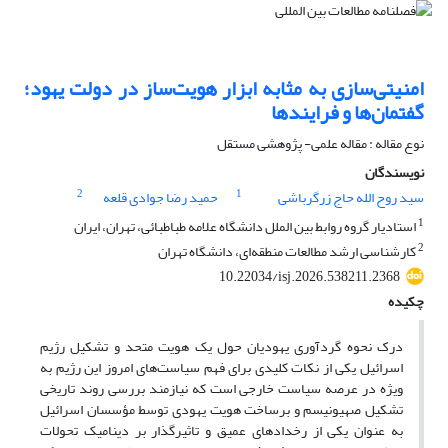
امنیتی‌سازی به مثابه ابزار هویت‌ساز در دولت یهود؛
گفتمان‌ها و فرایندها
نوع مقاله : مقاله علمی- پژوهشی مستقل
نویسندگان
2
1
سید روح الله حاج زرگرباشی
حمید رضا جوادی قلعه
1
استادیار گروه روابط بین الملل دانشگاه علامه طباطبائی، تهران، ایران
2
کارشناسی ارشد مطالعات منطقه‌ای، دانشگاه تهران
10.22034/isj.2026.538211.2368
چکیده
درک نحوه گردآوری یهودیان حول یک هویت متحد و تشکیل رژیم
اسرائیل یکی از نکات کلیدی برای فهم سیاست‌های امروز این رژیم به
ویژه در عرصه‌ سیاست‌ خارجی است که نیازمند بررسی روند تاریخی
تشکیل صهیونیسم و برساخت هویت یهودی توسط مؤسسان اسرائیل
به عنوان یکی از رخدادهای عمیق و تاثیرگذار بر دینامیک تحولات