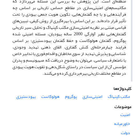
منطقه‌ای است. این پژوهش به بررسی این مسئله می‌پردازد که
مکانیسم‌های امنیتی‌سازی در مقاطع حساس تاریخی بر اساس چه
فرآیندهایی و با چه گفتمان‌هایی، تکوین هویت جمعی یهودی را تحت
تأثیر قرار داده‌اند. بر این اساس با بهره‌گیری از روش کیفی، تبیین‌های
قیاسی مبتنی بر نظریه امنیتی‌سازی مکتب کپنهاگ و تحلیل سیر تاریخی
گفتمان‌هایی نظیر آوارگی 2000 ساله یهودیان، مسئله امنیتی شده
پوگروم، گفتمان هولوکاست و حفظ گفتمان یهودستیزی؛ بر اساس
فرایند چهارمرحله‌ای کنش گفتاری، القای ذهنی تهدید وجودی،
شناسایی و پذیرش تهدید از سوی مخاطبان و اقدام فوری یا تدابیر خاص
یا نامتعارف سیاسی، می‌توان به وضوح دریافت که صهیونیسم و پدران
مؤسس آن از این سیاست در راستای شکل‌دهی و تقویت هویت یهودی
در مقاطع مختلف تاریخی بهره‌برداری کرده و می‌کنند.
کلیدواژه‌ها
مکتب کپنهاگ
امنیتی‌سازی
پوگروم
هولوکاست
یهودستیزی
موضوعات
امنیت
خاورمیانه
دولت