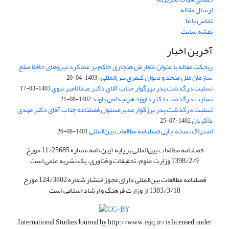
ارسال مقاله
تماس با ما
نقشه سایت
آخرین اخبار
ریجکت مقاله با عنوان «تعارض هنجاری حاکم بر عملکرد نیروهای حافظ صلح
سازمان ملل متحد و دیوان کیفری بین‌المللی»
1403-04-20
تسلیت درگذشت پدر بزرگوار جناب آقای دکتر عبدالامیر نبوی
1403-03-17
تسلیت درگذشت دکتر داوود هرمیداس باوند
1402-08-21
تسلیت درگذشت پدر برزگوار مدیرمسئول فصلنامه جناب آقای دکتر مهدی
ذاکریان
1402-07-25
اشتراک نسخه چاپی فصلنامه مطالعات بین‌المللی
1401-08-26
فصلنامه مطالعات بین‌المللی بر پایه آیین نامه شماره 11/25685 مورخ
1398/2/9 وزارت علوم، تحقیقات و فناوری، یک نشریه علمی است
فصلنامه مطالعات بین‌المللی دارای مجوز انتشار شماره 124/3802 مورخ
1383/3/18 از وزارت فرهنگ و ارشاد اسلامی است
International Studies Journal by
http://www.isjq.ir/
is licensed under