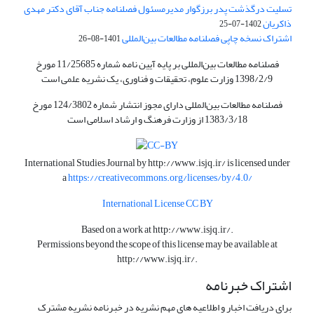
تسلیت درگذشت پدر برزگوار مدیرمسئول فصلنامه جناب آقای دکتر مهدی
ذاکریان
1402-07-25
اشتراک نسخه چاپی فصلنامه مطالعات بین‌المللی
1401-08-26
فصلنامه مطالعات بین‌المللی بر پایه آیین نامه شماره 11/25685 مورخ
1398/2/9 وزارت علوم، تحقیقات و فناوری، یک نشریه علمی است
فصلنامه مطالعات بین‌المللی دارای مجوز انتشار شماره 124/3802 مورخ
1383/3/18 از وزارت فرهنگ و ارشاد اسلامی است
International Studies Journal by
http://www.isjq.ir/
is licensed under
a
https://creativecommons.org/licenses/by/4.0/
International License CC BY
Based on a work at
http://www.isjq.ir/
.
Permissions beyond the scope of this license may be available at
http://www.isjq.ir/
.
اشتراک خبرنامه
برای دریافت اخبار و اطلاعیه های مهم نشریه در خبرنامه نشریه مشترک