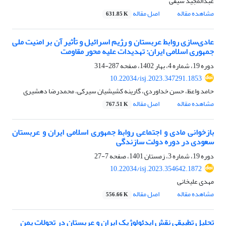
عبدالمجید سیفی
مشاهده مقاله
اصل مقاله
631.85 K
عادی‌سازی روابط عربستان و رژیم اسرائیل و تأثیر آن بر امنیت ملی
جمهوری اسلامی ایران: تهدیدات علیه محور مقاومت
دوره 19، شماره 4، بهار 1402، صفحه
287-314
10.22034/isj.2023.347291.1853
حامد واعظ، حسن خداوردی، گارینه کشیشیان سیرکی، محمدرضا دهشیری
مشاهده مقاله
اصل مقاله
767.51 K
بازخوانی مادی و اجتماعی روابط جمهوری اسلامی ایران و عربستان
سعودی در دوره دولت سازندگی
دوره 19، شماره 3، زمستان 1401، صفحه
7-27
10.22034/isj.2023.354642.1872
مهدى علیخانى
مشاهده مقاله
اصل مقاله
556.66 K
تحلیل تطبیقی نقش ایدئولوژیک ایران و عربستان در تحولات یمن