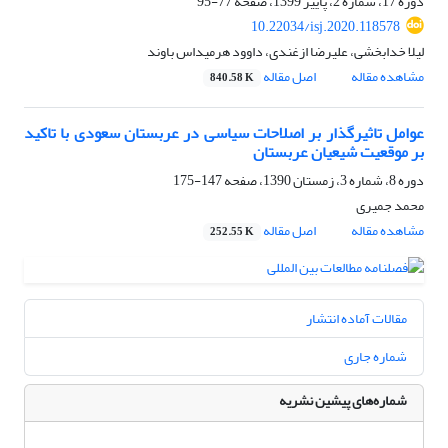
دوره 17، شماره 2، پاییز 1399، صفحه
77-95
10.22034/isj.2020.118578
لیلا خدابخشی، علیرضا ازغندی، داوود هرمیداس باوند
مشاهده مقاله
اصل مقاله
840.58 K
عوامل تاثیرگذار بر اصلاحات سیاسی در عربستان سعودی با تاکید
بر موقعیت شیعیان عربستان
دوره 8، شماره 3، زمستان 1390، صفحه
147-175
محمد جمیری
مشاهده مقاله
اصل مقاله
252.55 K
مقالات آماده انتشار
شماره جاری
شماره‌های پیشین نشریه