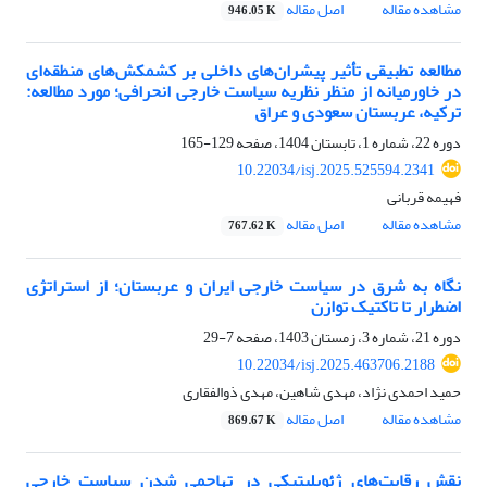
مشاهده مقاله
اصل مقاله
946.05 K
مطالعه تطبیقی تأثیر پیشران‌‌های داخلی بر کشمکش‌‌های منطقه‌‌ای
در خاورمیانه از منظر نظریه سیاست خارجی انحرافی؛ مورد مطالعه:
ترکیه، عربستان سعودی و عراق
دوره 22، شماره 1، تابستان 1404، صفحه
129-165
10.22034/isj.2025.525594.2341
فهیمه قربانی
مشاهده مقاله
اصل مقاله
767.62 K
نگاه به شرق در سیاست خارجی ایران و عربستان؛ از استراتژی
اضطرار تا تاکتیک توازن
دوره 21، شماره 3، زمستان 1403، صفحه
7-29
10.22034/isj.2025.463706.2188
حمید احمدی نژاد، مهدی شاهین، مهدی ذوالفقاری
مشاهده مقاله
اصل مقاله
869.67 K
نقش رقابت‌های ژئوپلیتیکی در تهاجمی‌ شدن سیاست‌ خارجی