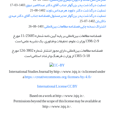
تسلیت درگذشت پدر بزرگوار جناب آقای دکتر عبدالامیر نبوی
1403-03-17
تسلیت درگذشت دکتر داوود هرمیداس باوند
1402-08-21
تسلیت درگذشت پدر برزگوار مدیرمسئول فصلنامه جناب آقای دکتر مهدی
ذاکریان
1402-07-25
اشتراک نسخه چاپی فصلنامه مطالعات بین‌المللی
1401-08-26
فصلنامه مطالعات بین‌المللی بر پایه آیین نامه شماره 11/25685 مورخ
1398/2/9 وزارت علوم، تحقیقات و فناوری، یک نشریه علمی است
فصلنامه مطالعات بین‌المللی دارای مجوز انتشار شماره 124/3802 مورخ
1383/3/18 از وزارت فرهنگ و ارشاد اسلامی است
International Studies Journal by
http://www.isjq.ir/
is licensed under
a
https://creativecommons.org/licenses/by/4.0/
International License CC BY
Based on a work at
http://www.isjq.ir/
.
Permissions beyond the scope of this license may be available at
http://www.isjq.ir/
.