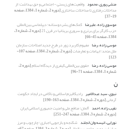
منشی پوری، محمود
واقعیت‌های زیستی - اجتماعی و حق بهداشت: از
مداخلات رفتاری تا مداخلات ساختاری
[دوره 2، شماره 1، 1384، صفحه
19-37]
موسوی زاده، علیرضا
کمک‌های بشر‌دوستانه: دیپلماسی بین‌المللی
حزب کارگر برای برتری و سروری بریتانیا در قرن 21
[دوره 2، شماره 3،
1384، صفحه 45-66]
موسی زاده، رضا
مفهوم کاربرد زور در طرح جدید اصلاحات سازمان
ملل متحد: ابهامات و تعارضات
[دوره 2، شماره 2، 1384، صفحه 107-
123]
موسی زاده، رضا
حقوق بین‌المللی کیفری از دیدگاه اسلام
[دوره 2،
شماره 1، 1384، صفحه 71-96]
ن
نبوی، سید عبدالامیر
رادیکالیزم اسلامی و ناکامی در ایجاد حکومت
آرمانی
[دوره 2، شماره 3، 1384، صفحه 163-190]
نقیب زاده، احمد
آلمان: منافع ملی و امنیت جمهوری اسلامی ایران
[دوره 2، شماره 3، 1384، صفحه 247-251]
نورایی، انیسه وان انجلند
شکنجه و بازجویی اجباری: چارچوب و مرز
میان این دو در حقوق بین‌الملل
[دوره 2، شماره 3، 1384، صفحه 67-