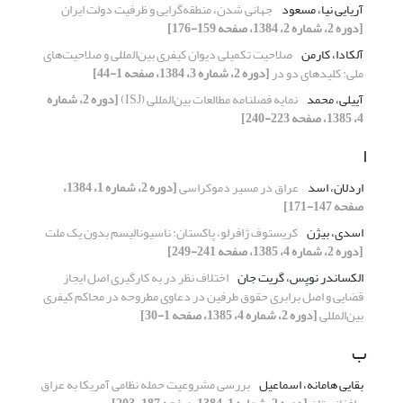
آریایی نیا، مسعود
جهانی شدن، منطقه‌گرایی و ظرفیت دولت ایران
[دوره 2، شماره 2، 1384، صفحه 159-176]
آلکادا، کارمن
صلاحیت تکمیلی دیوان کیفری بین‌المللی و صلاحیت‌های
ملی: کلیدهای دو در
[دوره 2، شماره 3، 1384، صفحه 1-44]
آییلی، محمد
نمایه فصلنامه مطالعات بین‌المللی (ISJ)
[دوره 2، شماره
4، 1385، صفحه 223-240]
ا
اردلان، اسد
عراق در مسیر دموکراسی
[دوره 2، شماره 1، 1384،
صفحه 147-171]
اسدی، بیژن
کریستوف ژافرلو، پاکستان: ناسیونالیسم بدون یک ملت
[دوره 2، شماره 4، 1385، صفحه 241-249]
الکساندر نوپس، گریت جان
اختلاف نظر در به کارگیری اصل ایجاز
قضایی و اصل برابری حقوق طرفین در دعاوی مطروحه در محاکم کیفری
بین‌المللی
[دوره 2، شماره 4، 1385، صفحه 1-30]
ب
بقایی هامانه، اسماعیل
بررسی مشروعیت حمله نظامی آمریکا به عراق