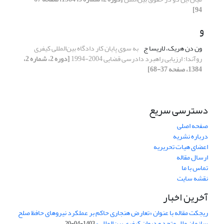
94]
و
ون دن هریک، لاریسا ج
به سوی پایان کار دادگاه بین‌المللی کیفری
رو‌آندا: ارزیابی راهبرد دادرسی قضایی 2004-1994
[دوره 2، شماره 2،
1384، صفحه 37-68]
دسترسی سریع
صفحه اصلی
درباره نشریه
اعضای هیات تحریریه
ارسال مقاله
تماس با ما
نقشه سایت
آخرین اخبار
ریجکت مقاله با عنوان «تعارض هنجاری حاکم بر عملکرد نیروهای حافظ صلح
سازمان ملل متحد و دیوان کیفری بین‌المللی»
1403-04-20