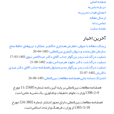
صفحه اصلی
درباره نشریه
اعضای هیات تحریریه
ارسال مقاله
تماس با ما
نقشه سایت
آخرین اخبار
ریجکت مقاله با عنوان «تعارض هنجاری حاکم بر عملکرد نیروهای حافظ صلح
سازمان ملل متحد و دیوان کیفری بین‌المللی»
1403-04-20
تسلیت درگذشت پدر بزرگوار جناب آقای دکتر عبدالامیر نبوی
1403-03-17
تسلیت درگذشت دکتر داوود هرمیداس باوند
1402-08-21
تسلیت درگذشت پدر برزگوار مدیرمسئول فصلنامه جناب آقای دکتر مهدی
ذاکریان
1402-07-25
اشتراک نسخه چاپی فصلنامه مطالعات بین‌المللی
1401-08-26
فصلنامه مطالعات بین‌المللی بر پایه آیین نامه شماره 11/25685 مورخ
1398/2/9 وزارت علوم، تحقیقات و فناوری، یک نشریه علمی است
فصلنامه مطالعات بین‌المللی دارای مجوز انتشار شماره 124/3802 مورخ
1383/3/18 از وزارت فرهنگ و ارشاد اسلامی است