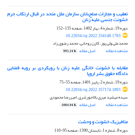
تعقیب و مجازات صلح‌بانان سازمان ملل متحد در قبال ارتکاب جرم
خشونت جنسی علیه زنان
دوره 19، شماره 4، بهار 1402، صفحه
135-152
10.22034/isj.2022.334148.1783
محمدعلی ولی پور، کارن روحانی، محمد رضوی راد
مشاهده مقاله
اصل مقاله
993.24 K
مقابله با خشونت خانگی علیه زنان با رویکردی بر رویه قضایی
دادگاه حقوق بشر اروپا
دوره 19، شماره 2، پاییز 1401، صفحه
55-75
10.22034/isj.2022.357174.1893
سیده مهشید میری بالاجورشری، امیررضا محمودی
مشاهده مقاله
اصل مقاله
1004.94 K
متافیزیک خشونت و وحشت
دوره 8، شماره 1، تابستان 1390، صفحه
95-110