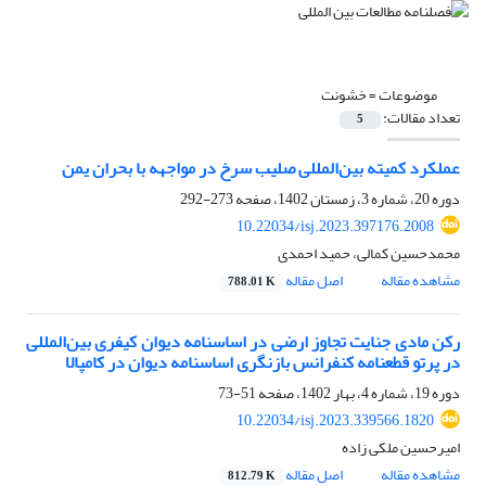
موضوعات =
خشونت
تعداد مقالات:
5
عملکرد کمیته بین‌المللی صلیب سرخ در مواجهه با بحران یمن
دوره 20، شماره 3، زمستان 1402، صفحه
273-292
10.22034/isj.2023.397176.2008
محمدحسین کمالی، حمید احمدی
مشاهده مقاله
اصل مقاله
788.01 K
رکن مادی جنایت تجاوز ارضی در اساسنامه دیوان کیفری بین‌المللی
در پرتو قطعنامه کنفرانس بازنگری اساسنامه دیوان در کامپالا
دوره 19، شماره 4، بهار 1402، صفحه
51-73
10.22034/isj.2023.339566.1820
امیرحسین ملکی زاده
مشاهده مقاله
اصل مقاله
812.79 K