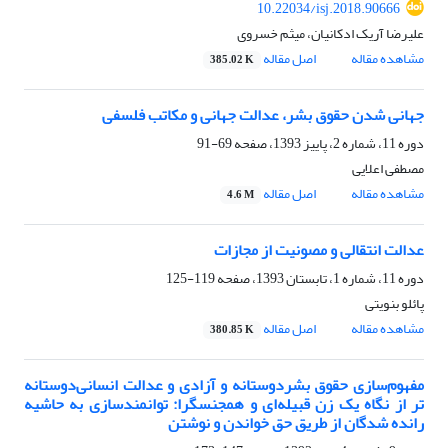
10.22034/isj.2018.90666
علیرضا آریک ادکانیان، میثم خسروی
مشاهده مقاله
اصل مقاله
385.02 K
جهانی شدن حقوق بشر، عدالت جهانی و مکاتب فلسفی
دوره 11، شماره 2، پاییز 1393، صفحه
69-91
مصطفی اعلایی
مشاهده مقاله
اصل مقاله
4.6 M
عدالت انتقالی و مصونیت از مجازات
دوره 11، شماره 1، تابستان 1393، صفحه
119-125
پائلو بنویتی
مشاهده مقاله
اصل مقاله
380.85 K
مفهوم‌سازی حقوق بشردوستانه و آزادی و عدالت انسانی‌دوستانه
تر از نگاه یک زن قبیله‌ای و همجنسگرا: توانمندسازی به حاشیه
رانده شدگان از طریق حق خواندن و نوشتن