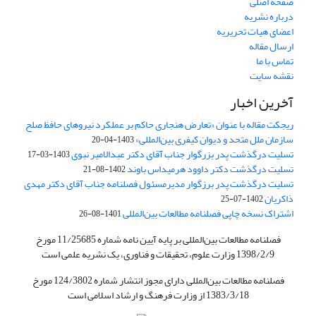
صفحه اصلی
درباره نشریه
اعضای هیات تحریریه
ارسال مقاله
تماس با ما
نقشه سایت
آخرین اخبار
ریجکت مقاله با عنوان «تعارض هنجاری حاکم بر عملکرد نیروهای حافظ صلح
سازمان ملل متحد و دیوان کیفری بین‌المللی»
1403-04-20
تسلیت درگذشت پدر بزرگوار جناب آقای دکتر عبدالامیر نبوی
1403-03-17
تسلیت درگذشت دکتر داوود هرمیداس باوند
1402-08-21
تسلیت درگذشت پدر برزگوار مدیرمسئول فصلنامه جناب آقای دکتر مهدی
ذاکریان
1402-07-25
اشتراک نسخه چاپی فصلنامه مطالعات بین‌المللی
1401-08-26
فصلنامه مطالعات بین‌المللی بر پایه آیین نامه شماره 11/25685 مورخ
1398/2/9 وزارت علوم، تحقیقات و فناوری، یک نشریه علمی است
فصلنامه مطالعات بین‌المللی دارای مجوز انتشار شماره 124/3802 مورخ
1383/3/18 از وزارت فرهنگ و ارشاد اسلامی است