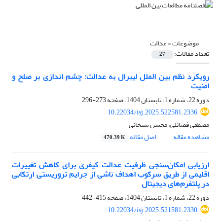
موضوعات =
عدالت
تعداد مقالات:
27
رویکرد نظم بین الملل لیبرال به عدالت: چشم اندازی بر صلح و
امنیت
دوره 22، شماره 1، تابستان 1404، صفحه
273-296
10.22034/isj.2025.522581.2336
مصطفی فضائلی، محسن سیجانی
مشاهده مقاله
اصل مقاله
470.39 K
ارزیابی امکان‌سنجی ظرفیت عدالت کیفری برای کاهش تغییرات
اقلیمی از طریق سرکوب اهداف ناشی از جرایم تروریستی ارتکابی
در پلتفرم‌های دیجیتال
دوره 22، شماره 1، تابستان 1404، صفحه
415-442
10.22034/isj.2025.521581.2330