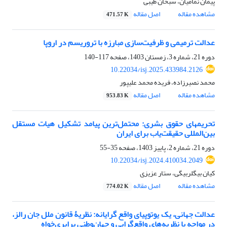
پیمان نمامیان، سبحان طیبی
مشاهده مقاله
اصل مقاله
471.57 K
عدالت ترمیمی و ظرفیت‌سازی مبارزه با تروریسم در اروپا
دوره 21، شماره 3، زمستان 1403، صفحه
117-140
10.22034/isj.2025.433984.2126
محمد نصیرزاده، فریده محمد علیپور
مشاهده مقاله
اصل مقاله
953.83 K
تحریمهای حقوق بشری: محتمل‌ترین پیامد تشکیل هیات مستقل
بین‌المللی حقیقت‌یاب برای ایران
دوره 21، شماره 2، پاییز 1403، صفحه
35-55
10.22034/isj.2024.410034.2049
کیان بیگلربیگی، ستار عزیزی
مشاهده مقاله
اصل مقاله
774.02 K
عدالت جهانی، یک یوتوپیای واقع گرایانه: نظریۀ قانون ملل جان رالز،
در مواجه با نظریه‌های واقع‌گرایی و جهان‌وطنی برابری‌خواه