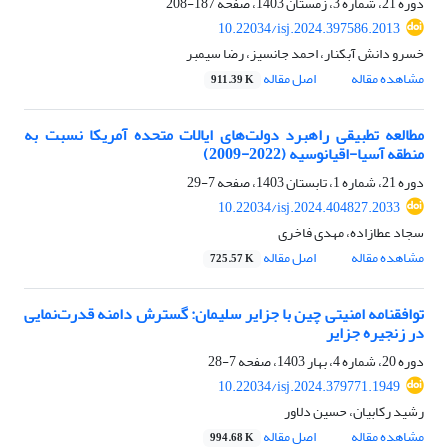
دوره 21، شماره 3، زمستان 1403، صفحه
187-208
10.22034/isj.2024.397586.2013
خسرو دانش آبکنار، احمد جانسیز، رضا سیمبر
مشاهده مقاله
اصل مقاله
911.39 K
مطالعه تطبیقی راهبرد دولت‌های ایالات متحده آمریکا نسبت به
منطقه آسیا-اقیانوسیه (2022-2009)
دوره 21، شماره 1، تابستان 1403، صفحه
7-29
10.22034/isj.2024.404827.2033
سجاد عطازاده، مهدی فاخری
مشاهده مقاله
اصل مقاله
725.57 K
توافقنامه امنیتی چین با جزایر سلیمان: گسترش دامنه قدرت‌نمایی
در زنجیره جزایر
دوره 20، شماره 4، بهار 1403، صفحه
7-28
10.22034/isj.2024.379771.1949
رشید رکابیان، حسین دلاور
مشاهده مقاله
اصل مقاله
994.68 K