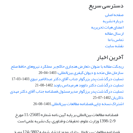
دسترسی سریع
صفحه اصلی
درباره نشریه
اعضای هیات تحریریه
ارسال مقاله
تماس با ما
نقشه سایت
آخرین اخبار
ریجکت مقاله با عنوان «تعارض هنجاری حاکم بر عملکرد نیروهای حافظ صلح
سازمان ملل متحد و دیوان کیفری بین‌المللی»
1403-04-20
تسلیت درگذشت پدر بزرگوار جناب آقای دکتر عبدالامیر نبوی
1403-03-17
تسلیت درگذشت دکتر داوود هرمیداس باوند
1402-08-21
تسلیت درگذشت پدر برزگوار مدیرمسئول فصلنامه جناب آقای دکتر مهدی
ذاکریان
1402-07-25
اشتراک نسخه چاپی فصلنامه مطالعات بین‌المللی
1401-08-26
فصلنامه مطالعات بین‌المللی بر پایه آیین نامه شماره 11/25685 مورخ
1398/2/9 وزارت علوم، تحقیقات و فناوری، یک نشریه علمی است
فصلنامه مطالعات بین‌المللی دارای مجوز انتشار شماره 124/3802 مورخ