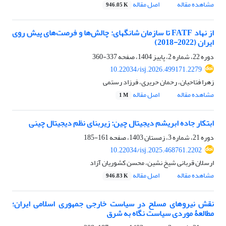
مشاهده مقاله
اصل مقاله
946.05 K
از نهاد FATF تا سازمان شانگهای: چالش‌ها و فرصت‌های پیش ‌روی
ایران (2022-2018)
دوره 22، شماره 2، پاییز 1404، صفحه
337-360
10.22034/isj.2026.499171.2279
زهرا فتاحیان، رحمان حریری، فرزاد رستمی
مشاهده مقاله
اصل مقاله
1 M
ابتکار جاده ابریشم دیجیتال چین: زیربنای نظم دیجیتال چینی
دوره 21، شماره 3، زمستان 1403، صفحه
161-185
10.22034/isj.2025.468761.2202
ارسلان قربانی شیخ نشین، محسن کشوریان آزاد
مشاهده مقاله
اصل مقاله
946.83 K
نقش نیروهای مسلح در سیاست خارجی جمهوری اسلامی ایران؛
مطالعۀ موردی سیاست نگاه به شرق