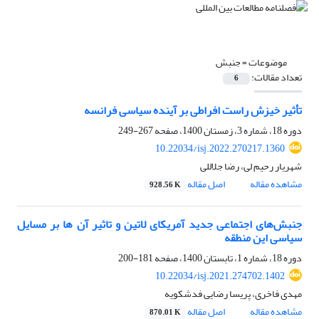
موضوعات =
جنبش
تعداد مقالات:
6
تأثیر خیزش راست افراطی بر آینده سیاسی فرانسه
دوره 18، شماره 3، زمستان 1400، صفحه
267-249
10.22034/isj.2022.270217.1360
شهریار رحیم لی، رضا جلاللی
مشاهده مقاله
اصل مقاله
928.56 K
جنبش‌های اجتماعی جدید آمریکای لاتین و تاثیر آن ها بر مسایل
سیاسی این منطقه
دوره 18، شماره 1، تابستان 1400، صفحه
181-200
10.22034/isj.2021.274702.1402
مهدی فاخری، پریسا رضایی فدشکویه
مشاهده مقاله
اصل مقاله
870.01 K