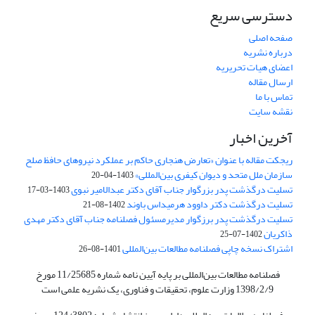
دسترسی سریع
صفحه اصلی
درباره نشریه
اعضای هیات تحریریه
ارسال مقاله
تماس با ما
نقشه سایت
آخرین اخبار
ریجکت مقاله با عنوان «تعارض هنجاری حاکم بر عملکرد نیروهای حافظ صلح
سازمان ملل متحد و دیوان کیفری بین‌المللی»
1403-04-20
تسلیت درگذشت پدر بزرگوار جناب آقای دکتر عبدالامیر نبوی
1403-03-17
تسلیت درگذشت دکتر داوود هرمیداس باوند
1402-08-21
تسلیت درگذشت پدر برزگوار مدیرمسئول فصلنامه جناب آقای دکتر مهدی
ذاکریان
1402-07-25
اشتراک نسخه چاپی فصلنامه مطالعات بین‌المللی
1401-08-26
فصلنامه مطالعات بین‌المللی بر پایه آیین نامه شماره 11/25685 مورخ
1398/2/9 وزارت علوم، تحقیقات و فناوری، یک نشریه علمی است