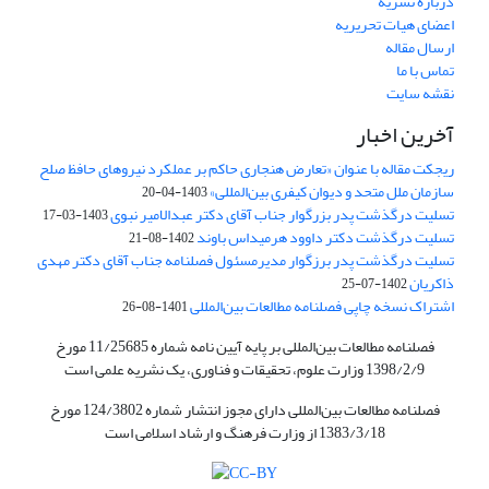
درباره نشریه
اعضای هیات تحریریه
ارسال مقاله
تماس با ما
نقشه سایت
آخرین اخبار
ریجکت مقاله با عنوان «تعارض هنجاری حاکم بر عملکرد نیروهای حافظ صلح
سازمان ملل متحد و دیوان کیفری بین‌المللی»
1403-04-20
تسلیت درگذشت پدر بزرگوار جناب آقای دکتر عبدالامیر نبوی
1403-03-17
تسلیت درگذشت دکتر داوود هرمیداس باوند
1402-08-21
تسلیت درگذشت پدر برزگوار مدیرمسئول فصلنامه جناب آقای دکتر مهدی
ذاکریان
1402-07-25
اشتراک نسخه چاپی فصلنامه مطالعات بین‌المللی
1401-08-26
فصلنامه مطالعات بین‌المللی بر پایه آیین نامه شماره 11/25685 مورخ
1398/2/9 وزارت علوم، تحقیقات و فناوری، یک نشریه علمی است
فصلنامه مطالعات بین‌المللی دارای مجوز انتشار شماره 124/3802 مورخ
1383/3/18 از وزارت فرهنگ و ارشاد اسلامی است