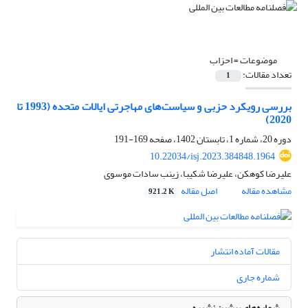
موضوعات =
احزاب
تعداد مقالات:
1
بررسی رویکرد حزبی و سیاست‌های مهاجرتی ایالات متحده (1993 تا
2020)
دوره 20، شماره 1، تابستان 1402، صفحه
169-191
10.22034/isj.2023.384848.1964
علیرضا کوهکن، علیرضا شکیبا، زینب سادات موسوی
مشاهده مقاله
اصل مقاله
921.2 K
مقالات آماده انتشار
شماره جاری
شماره‌های پیشین نشریه