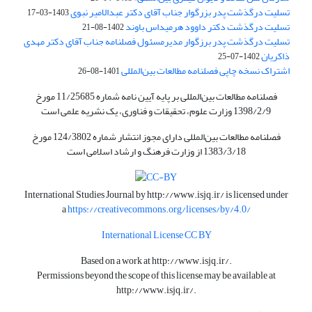
تسلیت درگذشت پدر بزرگوار جناب آقای دکتر عبدالامیر نبوی
1403-03-17
تسلیت درگذشت دکتر داوود هرمیداس باوند
1402-08-21
تسلیت درگذشت پدر برزگوار مدیرمسئول فصلنامه جناب آقای دکتر مهدی
ذاکریان
1402-07-25
اشتراک نسخه چاپی فصلنامه مطالعات بین‌المللی
1401-08-26
فصلنامه مطالعات بین‌المللی بر پایه آیین نامه شماره 11/25685 مورخ
1398/2/9 وزارت علوم، تحقیقات و فناوری، یک نشریه علمی است
فصلنامه مطالعات بین‌المللی دارای مجوز انتشار شماره 124/3802 مورخ
1383/3/18 از وزارت فرهنگ و ارشاد اسلامی است
International Studies Journal by
http://www.isjq.ir/
is licensed under
a
https://creativecommons.org/licenses/by/4.0/
International License CC BY
Based on a work at
http://www.isjq.ir/
.
Permissions beyond the scope of this license may be available at
http://www.isjq.ir/
.