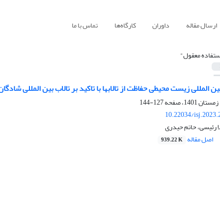
ارسال مقاله
داوران
کارگاه‌ها
تماس با ما
ستفاده معقول"
 المللی زیست محیطی حفاظت از تالابها با تاکید بر تالاب بین المللی شادگان
127-144
10.22034/isj.2023
لا رئیسی، حاتم حیدری
اصل مقاله
939.22 K