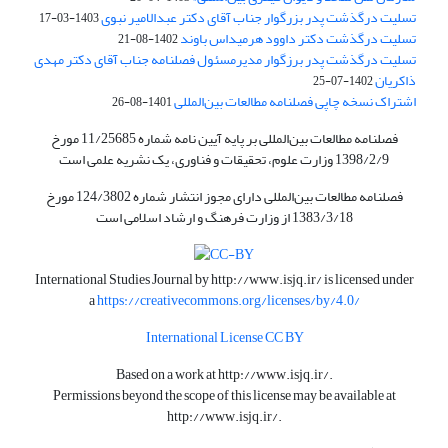
تسلیت درگذشت پدر بزرگوار جناب آقای دکتر عبدالامیر نبوی
1403-03-17
تسلیت درگذشت دکتر داوود هرمیداس باوند
1402-08-21
تسلیت درگذشت پدر برزگوار مدیرمسئول فصلنامه جناب آقای دکتر مهدی
ذاکریان
1402-07-25
اشتراک نسخه چاپی فصلنامه مطالعات بین‌المللی
1401-08-26
فصلنامه مطالعات بین‌المللی بر پایه آیین نامه شماره 11/25685 مورخ
1398/2/9 وزارت علوم، تحقیقات و فناوری، یک نشریه علمی است
فصلنامه مطالعات بین‌المللی دارای مجوز انتشار شماره 124/3802 مورخ
1383/3/18 از وزارت فرهنگ و ارشاد اسلامی است
International Studies Journal by
http://www.isjq.ir/
is licensed under
a
https://creativecommons.org/licenses/by/4.0/
International License CC BY
Based on a work at
http://www.isjq.ir/
.
Permissions beyond the scope of this license may be available at
http://www.isjq.ir/
.