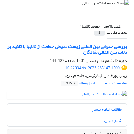
کلیدواژه‌ها =
حقوق تالابها"
تعداد مقالات:
1
بررسی حقوقی بین المللی زیست محیطی حفاظت از تالابها با تاکید بر
تالاب بین المللی شادگان
دوره 19، شماره 3، زمستان 1401، صفحه
127-144
10.22034/isj.2023.285147.1500
زینب پورخاقان، لیلا رئیسی، حاتم حیدری
مشاهده مقاله
اصل مقاله
939.22 K
مقالات آماده انتشار
شماره جاری
شماره‌های پیشین نشریه