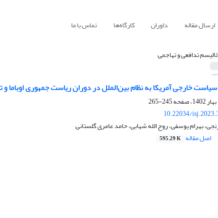
ارسال مقاله
داوران
کارگاه‌ها
تماس با ما
ئالیسم تدافعی و تهاجمی
یاست خارجی آمریکا به نظام بین‌الملل در دوران ریاست جمهوری اوباما و 
245-265
10.22034/isj.2023
نجی، بهرام یوسفی، روح الله شهابی، حامد عامری گلستانی
اصل مقاله
595.29 K