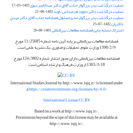
تسلیت درگذشت پدر بزرگوار جناب آقای دکتر عبدالامیر نبوی
1403-03-17
تسلیت درگذشت دکتر داوود هرمیداس باوند
1402-08-21
تسلیت درگذشت پدر برزگوار مدیرمسئول فصلنامه جناب آقای دکتر مهدی
ذاکریان
1402-07-25
اشتراک نسخه چاپی فصلنامه مطالعات بین‌المللی
1401-08-26
فصلنامه مطالعات بین‌المللی بر پایه آیین نامه شماره 11/25685 مورخ
1398/2/9 وزارت علوم، تحقیقات و فناوری، یک نشریه علمی است
فصلنامه مطالعات بین‌المللی دارای مجوز انتشار شماره 124/3802 مورخ
1383/3/18 از وزارت فرهنگ و ارشاد اسلامی است
International Studies Journal by
http://www.isjq.ir/
is licensed under
a
https://creativecommons.org/licenses/by/4.0/
International License CC BY
Based on a work at
http://www.isjq.ir/
.
Permissions beyond the scope of this license may be available at
http://www.isjq.ir/
.