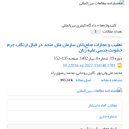
کلیدواژه‌ها =
دادگاه کیفری بین‌المللی
تعداد مقالات:
1
تعقیب و مجازات صلح‌بانان سازمان ملل متحد در قبال ارتکاب جرم
خشونت جنسی علیه زنان
دوره 19، شماره 4، بهار 1402، صفحه
135-152
10.22034/isj.2022.334148.1783
محمدعلی ولی پور، کارن روحانی، محمد رضوی راد
مشاهده مقاله
اصل مقاله
993.24 K
مقالات آماده انتشار
شماره جاری
شماره‌های پیشین نشریه