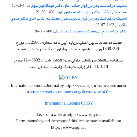
تسلیت درگذشت پدر بزرگوار جناب آقای دکتر عبدالامیر نبوی
1403-03-17
تسلیت درگذشت دکتر داوود هرمیداس باوند
1402-08-21
تسلیت درگذشت پدر برزگوار مدیرمسئول فصلنامه جناب آقای دکتر مهدی
ذاکریان
1402-07-25
اشتراک نسخه چاپی فصلنامه مطالعات بین‌المللی
1401-08-26
فصلنامه مطالعات بین‌المللی بر پایه آیین نامه شماره 11/25685 مورخ
1398/2/9 وزارت علوم، تحقیقات و فناوری، یک نشریه علمی است
فصلنامه مطالعات بین‌المللی دارای مجوز انتشار شماره 124/3802 مورخ
1383/3/18 از وزارت فرهنگ و ارشاد اسلامی است
International Studies Journal by
http://www.isjq.ir/
is licensed under
a
https://creativecommons.org/licenses/by/4.0/
International License CC BY
Based on a work at
http://www.isjq.ir/
.
Permissions beyond the scope of this license may be available at
http://www.isjq.ir/
.