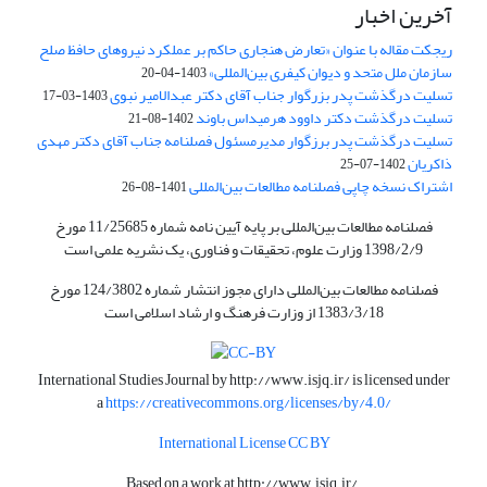
آخرین اخبار
ریجکت مقاله با عنوان «تعارض هنجاری حاکم بر عملکرد نیروهای حافظ صلح
سازمان ملل متحد و دیوان کیفری بین‌المللی»
1403-04-20
تسلیت درگذشت پدر بزرگوار جناب آقای دکتر عبدالامیر نبوی
1403-03-17
تسلیت درگذشت دکتر داوود هرمیداس باوند
1402-08-21
تسلیت درگذشت پدر برزگوار مدیرمسئول فصلنامه جناب آقای دکتر مهدی
ذاکریان
1402-07-25
اشتراک نسخه چاپی فصلنامه مطالعات بین‌المللی
1401-08-26
فصلنامه مطالعات بین‌المللی بر پایه آیین نامه شماره 11/25685 مورخ
1398/2/9 وزارت علوم، تحقیقات و فناوری، یک نشریه علمی است
فصلنامه مطالعات بین‌المللی دارای مجوز انتشار شماره 124/3802 مورخ
1383/3/18 از وزارت فرهنگ و ارشاد اسلامی است
International Studies Journal by
http://www.isjq.ir/
is licensed under
a
https://creativecommons.org/licenses/by/4.0/
International License CC BY
Based on a work at
http://www.isjq.ir/
.