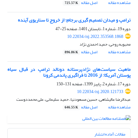
مشاهده مقاله
اصل مقاله
725.57 K
ترامپ و میدان تصمیم‏ گیری برجام؛ از خروج تا سناریوی آینده
دوره 19، شماره 1، تابستان 1401، صفحه
25-47
10.22034/isj.2022.353568.1868
محبوبه روحی، حمید احمدی نژاد
مشاهده مقاله
اصل مقاله
896.86 K
ماهیت سیاست‌های نژادپرستانه دونالد ترامپ در قبال سیاه
پوستان آمریکا: از 2016 تا فراگیری پاندمی کرونا
دوره 17، شماره 2، پاییز 1399، صفحه
131-150
10.22034/isj.2020.121733
عبدالرضا عالیشاهی، حسین مسعودنیا، حمید سلیمانی، علی محمددوست
مشاهده مقاله
اصل مقاله
646.55 K
مقالات آماده انتشار