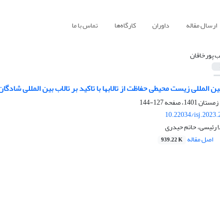
ارسال مقاله
داوران
کارگاه‌ها
تماس با ما
ب پورخاقان
 المللی زیست محیطی حفاظت از تالابها با تاکید بر تالاب بین المللی شادگان
127-144
10.22034/isj.2023
لا رئیسی، حاتم حیدری
اصل مقاله
939.22 K