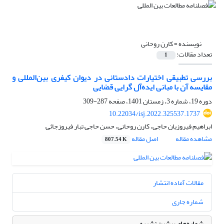
نویسنده =
کارن روحانی
تعداد مقالات:
1
بررسی تطبیقی اختیارات دادستانی در دیوان کیفری بین‌المللی و
مقایسه آن با مبانی ایده‌آل گرایی قضایی
دوره 19، شماره 3، زمستان 1401، صفحه
287-309
10.22034/isj.2022.325537.1737
ابراهیم فیروزیان حاجی، کارن روحانی، حسن حاجی تبار فیروزجائی
مشاهده مقاله
اصل مقاله
807.54 K
مقالات آماده انتشار
شماره جاری
شماره‌های پیشین نشریه