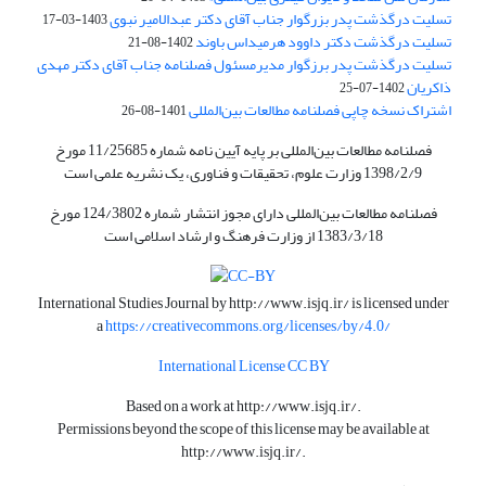
تسلیت درگذشت پدر بزرگوار جناب آقای دکتر عبدالامیر نبوی
1403-03-17
تسلیت درگذشت دکتر داوود هرمیداس باوند
1402-08-21
تسلیت درگذشت پدر برزگوار مدیرمسئول فصلنامه جناب آقای دکتر مهدی
ذاکریان
1402-07-25
اشتراک نسخه چاپی فصلنامه مطالعات بین‌المللی
1401-08-26
فصلنامه مطالعات بین‌المللی بر پایه آیین نامه شماره 11/25685 مورخ
1398/2/9 وزارت علوم، تحقیقات و فناوری، یک نشریه علمی است
فصلنامه مطالعات بین‌المللی دارای مجوز انتشار شماره 124/3802 مورخ
1383/3/18 از وزارت فرهنگ و ارشاد اسلامی است
International Studies Journal by
http://www.isjq.ir/
is licensed under
a
https://creativecommons.org/licenses/by/4.0/
International License CC BY
Based on a work at
http://www.isjq.ir/
.
Permissions beyond the scope of this license may be available at
http://www.isjq.ir/
.