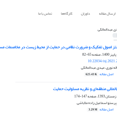
ارسال مقاله
داوران
کارگاه‌ها
تماس با ما
ی عبدالمالکی
ز اصول تفکیک و ضرورت نظامی در حمایت از محیط زیست در مخاصمات مسلح
65-82
10.22034/isj.2021
له نوری، مهدی عبدالمالکی
اصل مقاله
625.43 K
المللی منطقه‌ای و نظریه مسئولیت حمایت
147-174
پرستو اسماعیل زاده ملاباشی
اصل مقاله
3.29 M