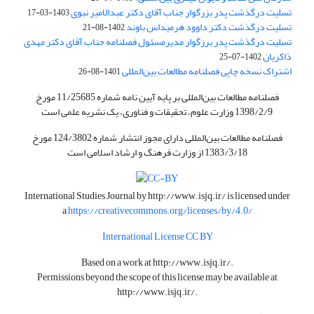
تسلیت درگذشت پدر بزرگوار جناب آقای دکتر عبدالامیر نبوی
1403-03-17
تسلیت درگذشت دکتر داوود هرمیداس باوند
1402-08-21
تسلیت درگذشت پدر برزگوار مدیرمسئول فصلنامه جناب آقای دکتر مهدی
ذاکریان
1402-07-25
اشتراک نسخه چاپی فصلنامه مطالعات بین‌المللی
1401-08-26
فصلنامه مطالعات بین‌المللی بر پایه آیین نامه شماره 11/25685 مورخ
1398/2/9 وزارت علوم، تحقیقات و فناوری، یک نشریه علمی است
فصلنامه مطالعات بین‌المللی دارای مجوز انتشار شماره 124/3802 مورخ
1383/3/18 از وزارت فرهنگ و ارشاد اسلامی است
International Studies Journal by
http://www.isjq.ir/
is licensed under
a
https://creativecommons.org/licenses/by/4.0/
International License CC BY
Based on a work at
http://www.isjq.ir/
.
Permissions beyond the scope of this license may be available at
http://www.isjq.ir/
.