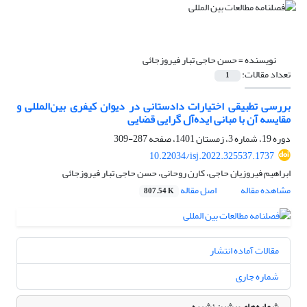
نویسنده =
حسن حاجی تبار فیروزجائی
تعداد مقالات:
1
بررسی تطبیقی اختیارات دادستانی در دیوان کیفری بین‌المللی و
مقایسه آن با مبانی ایده‌آل گرایی قضایی
دوره 19، شماره 3، زمستان 1401، صفحه
287-309
10.22034/isj.2022.325537.1737
ابراهیم فیروزیان حاجی، کارن روحانی، حسن حاجی تبار فیروزجائی
مشاهده مقاله
اصل مقاله
807.54 K
مقالات آماده انتشار
شماره جاری
شماره‌های پیشین نشریه