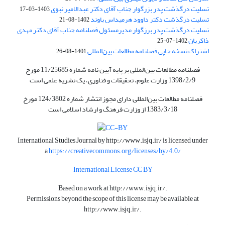
تسلیت درگذشت پدر بزرگوار جناب آقای دکتر عبدالامیر نبوی
1403-03-17
تسلیت درگذشت دکتر داوود هرمیداس باوند
1402-08-21
تسلیت درگذشت پدر برزگوار مدیرمسئول فصلنامه جناب آقای دکتر مهدی
ذاکریان
1402-07-25
اشتراک نسخه چاپی فصلنامه مطالعات بین‌المللی
1401-08-26
فصلنامه مطالعات بین‌المللی بر پایه آیین نامه شماره 11/25685 مورخ
1398/2/9 وزارت علوم، تحقیقات و فناوری، یک نشریه علمی است
فصلنامه مطالعات بین‌المللی دارای مجوز انتشار شماره 124/3802 مورخ
1383/3/18 از وزارت فرهنگ و ارشاد اسلامی است
International Studies Journal by
http://www.isjq.ir/
is licensed under
a
https://creativecommons.org/licenses/by/4.0/
International License CC BY
Based on a work at
http://www.isjq.ir/
.
Permissions beyond the scope of this license may be available at
http://www.isjq.ir/
.