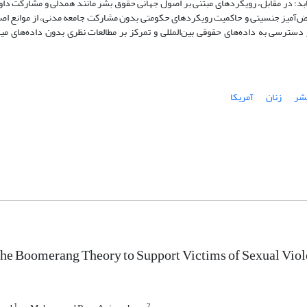
یابد؛ در مقابل، رویکردهای مبتنی بر اصول جهانی حقوق بشر مانند همدلی و مشارکت داو
تبعیض‌آمیز جنسیتی و حاکمیت رویکردهای حکومتی بدون مشارکت جامعه مدنی، از موانع ا
ترسی به داده‌های حقوقی بین‌المللی و تمرکز بر مطالعات نظری بدون داده‌های مید
شر
زنان
آمریکا
the Boomerang Theory to Support Victims of Sexual Viole
1
2