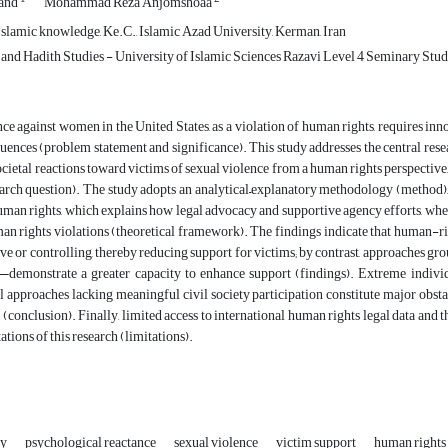
and
Mohammad Reza Anjomshoaa
slamic knowledge, Ke.C., Islamic Azad University, Kerman, Iran
and Hadith Studies - University of Islamic Sciences Razavi Level 4 Seminary Stu
ce against women in the United States, as a violation of human rights, requires in
uences (problem statement and significance). This study addresses the central re
ocietal reactions toward victims of sexual violence from a human rights perspective,
arch question). The study adopts an analytical–explanatory methodology (method),
human rights, which explains how legal advocacy and supportive agency efforts, whe
man rights violations (theoretical framework). The findings indicate that human-
ve or controlling, thereby reducing support for victims; by contrast, approaches 
n—demonstrate a greater capacity to enhance support (findings). Extreme indivi
approaches lacking meaningful civil society participation constitute major obstacl
 (conclusion). Finally, limited access to international human rights legal data and t
ations of this research (limitations).
ry
psychological reactance
sexual violence
victim support
human rights