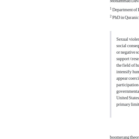
Mohammad Dav
1
Department of I
2
PhD in Quranic 
Sexual violen
social conseq
or negative s
support (rese
the field of 
intensify hu
appear coerci
participatio
governmental 
United States
primary limit
boomerang theo