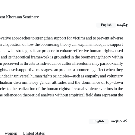
dent, Khorasan Seminary
چکیده
English
novative approaches to strengthen support for victims and to prevent adverse
search question of how the boomerang theory can explain inadequate support
 and what strategies it can propose to enhance effective, human-rights–based
 and its theoretical framework is grounded in the boomerang theory within
n perceived as threats to individual or cultural freedoms, may paradoxically
rights–based supportive messages can produce a boomerang effect when they
grounded in universal human rights principles—such as empathy and voluntary
dualism, discriminatory gender attitudes, and the dominance of top-down
es to the realization of the human rights of sexual violence victims in the
he reliance on theoretical analysis without empirical field data represent the
کلیدواژه‌ها
English
women
United States