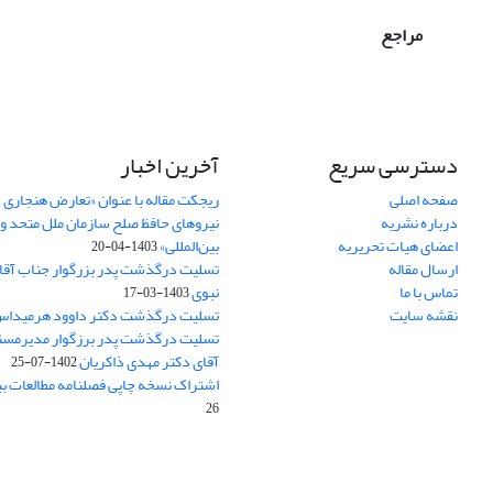
مراجع
دسترسی سریع
آخرین اخبار
صفحه اصلی
ریجکت مقاله با عنوان «تعارض هنجاری 
درباره نشریه
نیروهای حافظ صلح سازمان ملل متحد و 
اعضای هیات تحریریه
بین‌المللی»
1403-04-20
ارسال مقاله
تسلیت درگذشت پدر بزرگوار جناب آقای
تماس با ما
نبوی
1403-03-17
نقشه سایت
تسلیت درگذشت دکتر داوود هرمیداس 
تسلیت درگذشت پدر برزگوار مدیرمسئ
آقای دکتر مهدی ذاکریان
1402-07-25
اشتراک نسخه چاپی فصلنامه مطالعات بین
26