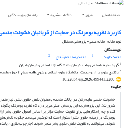
صفحه اصلی
مرور
اطلاعات نشریه
راهنمای نویسندگان
کاربرد نظریه بومرنگ در حمایت از قربانیان خشونت جنسی 
نوع مقاله : مقاله علمی- پژوهشی مستقل
نویسندگان
2
1
محمد داوند
محمدرضا انجم‌شعاع
1
گروه معارف اسلامی، واحد کرمان، دانشگاه آزاد اسلامی، کرمان، ایران
2
دکتری علوم قرآن و حدیث_دانشگاه علوم اسلامی رضوی طلبه سطح ۴ حوزه علمیه خراسان
10.22034/isj.2026.499441.2280
چکیده
خشونت جنسی علیه زنان در ایالات متحده به‌عنوان نقض حقوق بشر، نیازمند رو
ضرورت). این پژوهش به این پرسش اصلی می‌پردازد که نظریه بومرنگ چگونه می‌
کند و چه راهکارهایی برای تقویت حمایت مؤثر بر اساس اصول حقوق بشر ار
بومرنگ در زمینه حقوق بشر استوار است که توضیح می‌دهد چگونه تلاش‌های حق
شوند، می‌توانند به تقویت نقض حقوق بشر منجر شوند (چارچوب نظری). یافته‌ها 