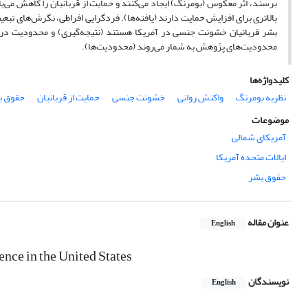
برسند، اثر معکوس (بومرنگ) ایجاد می‌کنند و حمایت از قربانیان را کاهش می‌
بالاتری برای افزایش حمایت دارند (یافته‌ها). فردگرایی افراطی، نگرش‌های 
بشر قربانیان خشونت جنسی در آمریکا هستند (نتیجه‌گیری) و محدودیت در دس
محدودیت‌های پژوهش به شمار می‌روند (محدودیت‌ها).
کلیدواژه‌ها
نظریه بومرنگ
واکنش روانی
خشونت جنسی
حمایت از قربانیان
حقوق ب
موضوعات
آمریکای شمالی
ایالات متحده آمریکا
حقوق بشر
عنوان مقاله
English
nce in the United States
نویسندگان
English