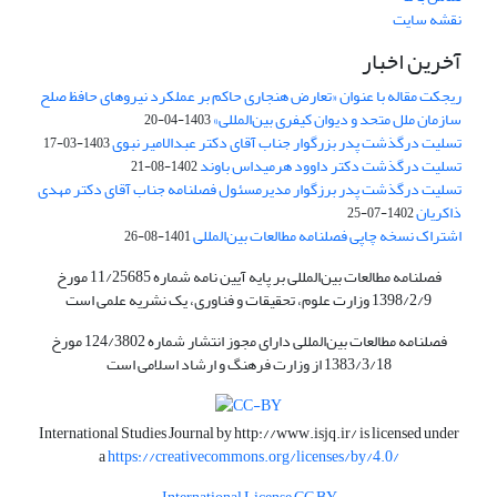
نقشه سایت
آخرین اخبار
ریجکت مقاله با عنوان «تعارض هنجاری حاکم بر عملکرد نیروهای حافظ صلح
سازمان ملل متحد و دیوان کیفری بین‌المللی»
1403-04-20
تسلیت درگذشت پدر بزرگوار جناب آقای دکتر عبدالامیر نبوی
1403-03-17
تسلیت درگذشت دکتر داوود هرمیداس باوند
1402-08-21
تسلیت درگذشت پدر برزگوار مدیرمسئول فصلنامه جناب آقای دکتر مهدی
ذاکریان
1402-07-25
اشتراک نسخه چاپی فصلنامه مطالعات بین‌المللی
1401-08-26
فصلنامه مطالعات بین‌المللی بر پایه آیین نامه شماره 11/25685 مورخ
1398/2/9 وزارت علوم، تحقیقات و فناوری، یک نشریه علمی است
فصلنامه مطالعات بین‌المللی دارای مجوز انتشار شماره 124/3802 مورخ
1383/3/18 از وزارت فرهنگ و ارشاد اسلامی است
International Studies Journal by
http://www.isjq.ir/
is licensed under
a
https://creativecommons.org/licenses/by/4.0/