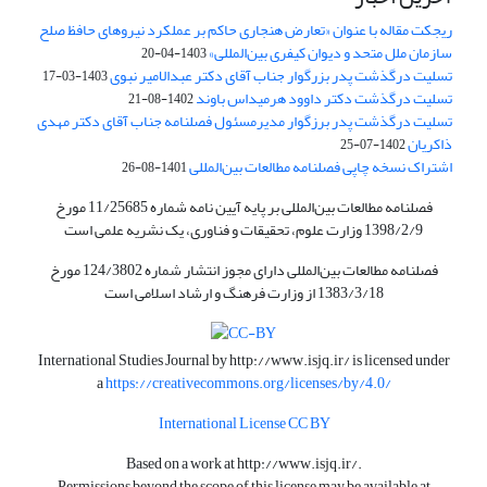
ریجکت مقاله با عنوان «تعارض هنجاری حاکم بر عملکرد نیروهای حافظ صلح
سازمان ملل متحد و دیوان کیفری بین‌المللی»
1403-04-20
تسلیت درگذشت پدر بزرگوار جناب آقای دکتر عبدالامیر نبوی
1403-03-17
تسلیت درگذشت دکتر داوود هرمیداس باوند
1402-08-21
تسلیت درگذشت پدر برزگوار مدیرمسئول فصلنامه جناب آقای دکتر مهدی
ذاکریان
1402-07-25
اشتراک نسخه چاپی فصلنامه مطالعات بین‌المللی
1401-08-26
فصلنامه مطالعات بین‌المللی بر پایه آیین نامه شماره 11/25685 مورخ
1398/2/9 وزارت علوم، تحقیقات و فناوری، یک نشریه علمی است
فصلنامه مطالعات بین‌المللی دارای مجوز انتشار شماره 124/3802 مورخ
1383/3/18 از وزارت فرهنگ و ارشاد اسلامی است
International Studies Journal by
http://www.isjq.ir/
is licensed under
a
https://creativecommons.org/licenses/by/4.0/
International License CC BY
Based on a work at
http://www.isjq.ir/
.
Permissions beyond the scope of this license may be available at