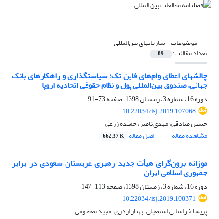
موضوعات =
سازمانهای بین‌المللی
تعداد مقالات:
89
چالشهای اعطای وام‌های فاین تک: سیاستگذاری و راهکارهای بانک
جهانی، صندوق بین‌المللی پول و نظام حقوقی اتحادیه اروپا
دوره 16، شماره 3، زمستان 1398، صفحه
73-91
10.22034/isj.2019.107068
حسین صادقی، مهدی ناصر، حمیده زرعی
مشاهده مقاله
اصل مقاله
662.37 K
موزانه برون‌گرای هیأت جدید رهبری عربستان سعودی در برابر
جمهوری اسلامی ایران
دوره 16، شماره 3، زمستان 1398، صفحه
113-147
10.22034/isj.2019.108371
پریسا خراسانی اسمعیلی، بهناز اژدری، مجید معصومی