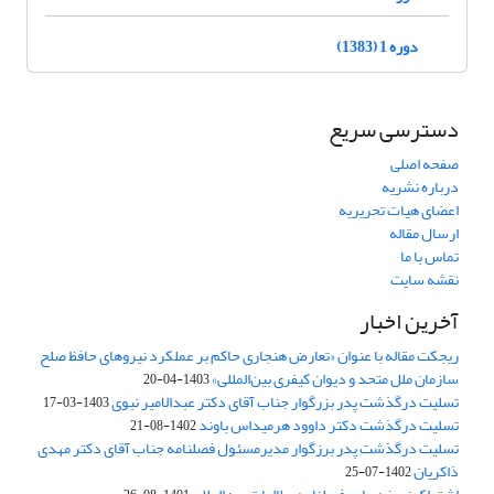
دوره 1 (1383)
دسترسی سریع
صفحه اصلی
درباره نشریه
اعضای هیات تحریریه
ارسال مقاله
تماس با ما
نقشه سایت
آخرین اخبار
ریجکت مقاله با عنوان «تعارض هنجاری حاکم بر عملکرد نیروهای حافظ صلح
سازمان ملل متحد و دیوان کیفری بین‌المللی»
1403-04-20
تسلیت درگذشت پدر بزرگوار جناب آقای دکتر عبدالامیر نبوی
1403-03-17
تسلیت درگذشت دکتر داوود هرمیداس باوند
1402-08-21
تسلیت درگذشت پدر برزگوار مدیرمسئول فصلنامه جناب آقای دکتر مهدی
ذاکریان
1402-07-25