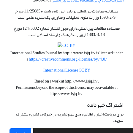
اشتراک نسخه چاپی فصلنامه مطالعات بین‌المللی
1401-08-26
فصلنامه مطالعات بین‌المللی بر پایه آیین نامه شماره 11/25685 مورخ
1398/2/9 وزارت علوم، تحقیقات و فناوری، یک نشریه علمی است
فصلنامه مطالعات بین‌المللی دارای مجوز انتشار شماره 124/3802 مورخ
1383/3/18 از وزارت فرهنگ و ارشاد اسلامی است
International Studies Journal by
http://www.isjq.ir/
is licensed under
a
https://creativecommons.org/licenses/by/4.0/
International License CC BY
Based on a work at
http://www.isjq.ir/
.
Permissions beyond the scope of this license may be available at
http://www.isjq.ir/
.
اشتراک خبرنامه
برای دریافت اخبار و اطلاعیه های مهم نشریه در خبرنامه نشریه مشترک
شوید.