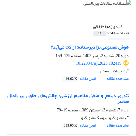
کلیدواژه‌ها =
اخلاق
تعداد مقالات:
11
هوش مصنوعی نژادپرستانه: از کجا می‌آید؟
دوره 20، شماره 2، پاییز 1402، صفحه
139-159
10.22034/isj.2023.182419
آرشین ادیب‌مقدم
مشاهده مقاله
اصل مقاله
446.62 K
تئوری ذینفع و منطق مفاهیم ارزشی: چالش‌های حقوق بین‌الملل
معاصر
دوره 7، شماره 3، زمستان 1389، صفحه
19-79
آنیا ماتویکیو، برونیک ماتویکیو
مشاهده مقاله
اصل مقاله
359.05 K