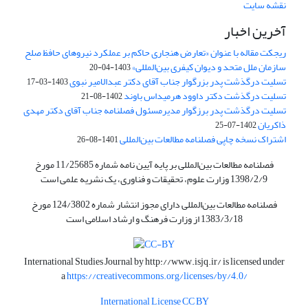
نقشه سایت
آخرین اخبار
ریجکت مقاله با عنوان «تعارض هنجاری حاکم بر عملکرد نیروهای حافظ صلح
سازمان ملل متحد و دیوان کیفری بین‌المللی»
1403-04-20
تسلیت درگذشت پدر بزرگوار جناب آقای دکتر عبدالامیر نبوی
1403-03-17
تسلیت درگذشت دکتر داوود هرمیداس باوند
1402-08-21
تسلیت درگذشت پدر برزگوار مدیرمسئول فصلنامه جناب آقای دکتر مهدی
ذاکریان
1402-07-25
اشتراک نسخه چاپی فصلنامه مطالعات بین‌المللی
1401-08-26
فصلنامه مطالعات بین‌المللی بر پایه آیین نامه شماره 11/25685 مورخ
1398/2/9 وزارت علوم، تحقیقات و فناوری، یک نشریه علمی است
فصلنامه مطالعات بین‌المللی دارای مجوز انتشار شماره 124/3802 مورخ
1383/3/18 از وزارت فرهنگ و ارشاد اسلامی است
International Studies Journal by
http://www.isjq.ir/
is licensed under
a
https://creativecommons.org/licenses/by/4.0/
International License CC BY