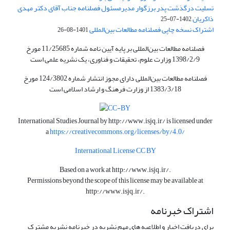
تسلیت درگذشت پدر برزگوار مدیرمسئول فصلنامه جناب آقای دکتر مهدی
ذاکریان
1402-07-25
اشتراک نسخه چاپی فصلنامه مطالعات بین‌المللی
1401-08-26
فصلنامه مطالعات بین‌المللی بر پایه آیین نامه شماره 11/25685 مورخ
1398/2/9 وزارت علوم، تحقیقات و فناوری، یک نشریه علمی است
فصلنامه مطالعات بین‌المللی دارای مجوز انتشار شماره 124/3802 مورخ
1383/3/18 از وزارت فرهنگ و ارشاد اسلامی است
International Studies Journal by
http://www.isjq.ir/
is licensed under
a
https://creativecommons.org/licenses/by/4.0/
International License CC BY
Based on a work at
http://www.isjq.ir/
.
Permissions beyond the scope of this license may be available at
http://www.isjq.ir/
.
اشتراک خبرنامه
برای دریافت اخبار و اطلاعیه های مهم نشریه در خبرنامه نشریه مشترک