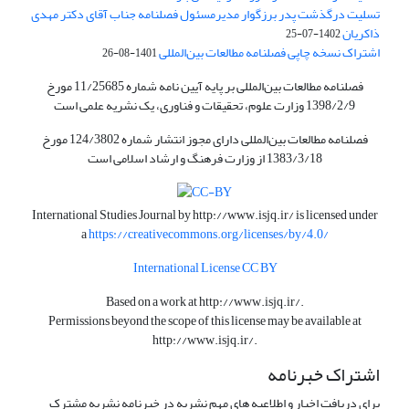
تسلیت درگذشت پدر برزگوار مدیرمسئول فصلنامه جناب آقای دکتر مهدی
ذاکریان
1402-07-25
اشتراک نسخه چاپی فصلنامه مطالعات بین‌المللی
1401-08-26
فصلنامه مطالعات بین‌المللی بر پایه آیین نامه شماره 11/25685 مورخ
1398/2/9 وزارت علوم، تحقیقات و فناوری، یک نشریه علمی است
فصلنامه مطالعات بین‌المللی دارای مجوز انتشار شماره 124/3802 مورخ
1383/3/18 از وزارت فرهنگ و ارشاد اسلامی است
International Studies Journal by
http://www.isjq.ir/
is licensed under
a
https://creativecommons.org/licenses/by/4.0/
International License CC BY
Based on a work at
http://www.isjq.ir/
.
Permissions beyond the scope of this license may be available at
http://www.isjq.ir/
.
اشتراک خبرنامه
برای دریافت اخبار و اطلاعیه های مهم نشریه در خبرنامه نشریه مشترک