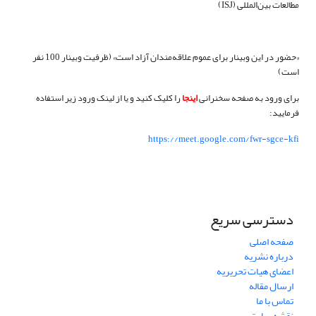
مطالعات بین‌المللی (ISJ)
«حضور در این وبینار برای عموم علاقه‌مندان آزاد است» (
ظرفیت وبینار 100 نفر
است
)
برای ورود
به صفحه سخنرانی
اینجا
را کلیک کنید و یا از لینک ورود زیر استفاده
فرمایید:
https://meet.google.com/fwr-sgce-kfi
دسترسی سریع
صفحه اصلی
درباره نشریه
اعضای هیات تحریریه
ارسال مقاله
تماس با ما
نقشه سایت