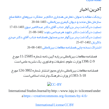
آخرین اخبار
ریجکت مقاله با عنوان «تعارض هنجاری حاکم بر عملکرد نیروهای حافظ صلح
سازمان ملل متحد و دیوان کیفری بین‌المللی»
1403-04-20
تسلیت درگذشت پدر بزرگوار جناب آقای دکتر عبدالامیر نبوی
1403-03-17
تسلیت درگذشت دکتر داوود هرمیداس باوند
1402-08-21
تسلیت درگذشت پدر برزگوار مدیرمسئول فصلنامه جناب آقای دکتر مهدی
ذاکریان
1402-07-25
اشتراک نسخه چاپی فصلنامه مطالعات بین‌المللی
1401-08-26
فصلنامه مطالعات بین‌المللی بر پایه آیین نامه شماره 11/25685 مورخ
1398/2/9 وزارت علوم، تحقیقات و فناوری، یک نشریه علمی است
فصلنامه مطالعات بین‌المللی دارای مجوز انتشار شماره 124/3802 مورخ
1383/3/18 از وزارت فرهنگ و ارشاد اسلامی است
International Studies Journal by
http://www.isjq.ir/
is licensed under
a
https://creativecommons.org/licenses/by/4.0/
International License CC BY