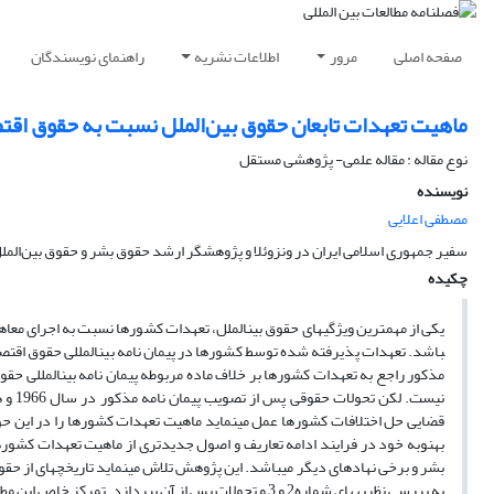
صفحه اصلی
مرور
اطلاعات نشریه
راهنمای نویسندگان
ماهیت تعهدات تابعان حقوق بین‌الملل نسبت به حقوق اقت
نوع مقاله : مقاله علمی- پژوهشی مستقل
نویسنده
مصطفی اعلایی
سفیر جمهوری اسلامی ایران در ونزوئلا و پژوهشگر ارشد حقوق بشر و حقوق بین‌المل
چکیده
مذکور راجع به تعهدات کشورها بر خلاف ماده مربوطه پیمان نامه بین­المللی ح
قضایی حل اختلافات کشورها عمل می­نماید ماهیت تعهدات کشورها را در این حوزه 
به­نوبه خود در فرایند ادامه­ تعاریف و اصول جدیدتری از ماهیت تعهدات کشوره
بشر و برخی نهادهای دیگر می­باشد. این پژوهش تلاش می­نماید تاریخچه­ای از حقو