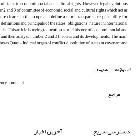
 of states in economic, social and cultural rights. However, legal evolutions
r 2 and 3 of committee of economic, social and cultural rights which act as
more clearer in this scope and define a more transparent responsibility for
definitions and principals of the states` obligations` nature in international
a. This article is trying to mention a brief history of economic, social and
nt and then analyze number 2 and 3 theories and its developments. The main
hts as Quasi- Judicial organ of conflict dissolution of states in covenant and
کلیدواژه‌ها
English
ory number 3
مراجع
دسترسی سریع
آخرین اخبار