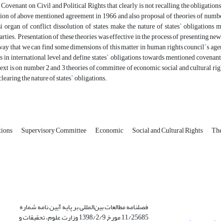
 Covenant on Civil and Political Rights that clearly is not recalling the obligations
ation of above mentioned agreement in 1966 and also proposal of theories of numbe
i organ of conflict dissolution of states, make the nature of states` obligations 
arties. Presentation of these theories was effective in the process of presenting new 
 way that we can find some dimensions of this matter in human rights council`s agend
ts in international level and define states` obligations towards mentioned covena
 text is on number 2 and 3 theories of committee of economic, social and cultural rig
 clearing the nature of states` obligations.
tions
Supervisory Committee
Economic
Social and Cultural Rights
The
فصلنامه مطالعات بین‌المللی بر پایه آیین نامه شماره
11/25685 مورخ 1398/2/9 وزارت علوم، تحقیقات و