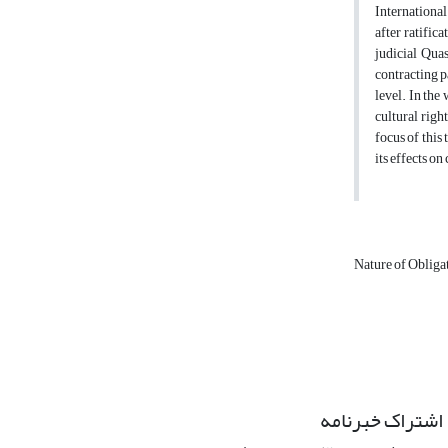
International
after ratific
judicial Quas
contracting p
level. In the
cultural righ
focus of this
its effects on
Nature of Obliga
اشتراک خبرنامه