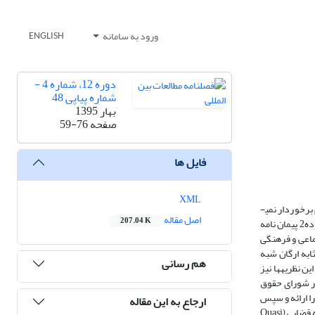
ورود به سامانه
ENGLISH
دوره 12، شماره 4 -
شماره پیاپی 48
بهار 1395
صفحه
59-76
فایل ها
XML
یکی از مهم­ترین ویژگی­های حقوق بین­الملل، تعهدات کشورها نسبت به اجرای معاهدات است. گاه تعهدات پذیرفته شده در برخی اسناد بین­المللی از وضوح و استحکام لازم برخوردار نمی­
اصل مقاله
207.04 K
باشد. تعهدات پذیرفته شده توسط کشورها در پیمان نامه بین­المللی حقوق اقتصادی، اجتماعی و فرهنگی یکی از آن­ها است. در این خصوص عبارات به­کار برده شده در ماده2 پیمان نامه
ماعی و فرهنگی
تماعی و فرهنگی که به مثابه ارگان شبه
هم رسانی
 نظریه­ها نیز
ور شورای حقوق
را ارائه و سپس
ارجاع به این مقاله
به بررسی نظریه­های شماره2 و 3 و تحولات پس از آن بپردازد. تمرکز خاص این مطلب بر نظریه­های شماره2 و 3 کمیته حقوق اقتصادی، اجتماعی و فرهنگی به­عنوان ارگان شبه قضایی (Quasi