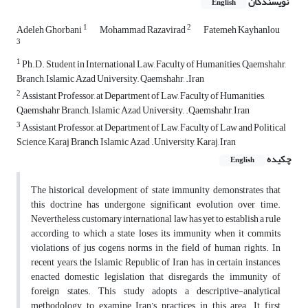
نویسندگان
English
1
2
Adeleh Ghorbani
Mohammad Razavirad
Fatemeh Kayhanlou
3
1
Ph.D. Student in International Law, Faculty of Humanities, Qaemshahr,
Branch, Islamic Azad University,, Qaemshahr, .Iran
2
Assistant Professor, at Department of Law, Faculty of Humanities,
Qaemshahr Branch,, Islamic Azad University,, .Qaemshahr, Iran
3
Assistant Professor, at Department of Law, Faculty of Law and Political
Science, Karaj Branch, Islamic Azad .University, Karaj, Iran
چکیده
English
The historical development of state immunity demonstrates that
this doctrine has undergone significant evolution over time.
Nevertheless, customary international law has yet to establish a rule
according to which a state loses its immunity when it commits
violations of jus cogens norms in the field of human rights. In
recent years, the Islamic Republic of Iran has, in certain instances,
enacted domestic legislation that disregards the immunity of
foreign states. This study adopts a descriptive-analytical
methodology to examine Iran’s practices in this area. It first