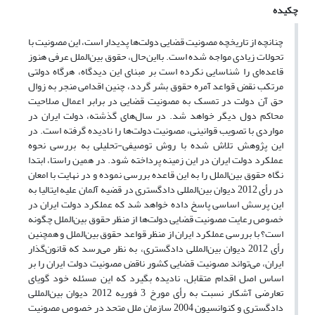
چکیده
چنانچه از تاریخچه مصونیت قضایی دولت‌ها پدیدار است، این مصونیت با
تحولات زیادی مواجه شده است. بااین‌حال، حقوق بین‌الملل عرفی هنوز
قاعده‌ای را شناسایی نکرده است بر مبنای این دیدگاه، هرگاه دولتی
مرتکب نقض قواعد آمره حقوق بشر گردد، چنین اقدامی منجر به زوال
حق آن دولت در تمسک به مصونیت قضایی در برابر اعمال صلاحیت
محاکم دول دیگر خواهد شد. در سال‌های گذشته، دولت ایران در
مواردی با تصویب قوانینی، مصونیت دولت‌ها را نادیده گرفته است. در
این پژوهش تلاش شده با روش توصیفی-تحلیلی به بررسی نحوه
عملکرد دولت ایران در این زمینه پرداخته شود. در همین راستا، ابتدا
نگاه حقوق بین‌الملل را به این قاعده بررسی نموده و در نهایت با امعان
در رأی 2012 دیوان بین‌المللی دادگستری در قضیه آلمان علیه ایتالیا به
این پرسش اساسی پاسخ داده خواهد شد که عملکرد دولت ایران در
خصوص رعایت مصونیت قضایی دولت‌ها از منظر حقوق بین‌الملل چگونه
است؟ با بررسی عملکرد ایران از منظر قواعد حقوق بین‌الملل و همچنین
رأی 2012 دیوان بین‌المللی دادگستری، به نظر می‌رسد که قانون‌گذار
ایران، می‌تواند مصونیت قضایی کشور ناقض مصونیت دولت ایران را بر
اساس اصل اقدام متقابل، نادیده بگیرد که این مسئله خود گویای
تعارضی آشکار نسبت به رأی مورخ 3 فوریه 2012 دیوان بین‌المللی
دادگستری و کنوانسیون 2004 سازمان ملل متحد در خصوص مصونیت