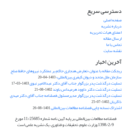
دسترسی سریع
صفحه اصلی
درباره نشریه
اعضای هیات تحریریه
ارسال مقاله
تماس با ما
نقشه سایت
آخرین اخبار
ریجکت مقاله با عنوان «تعارض هنجاری حاکم بر عملکرد نیروهای حافظ صلح
سازمان ملل متحد و دیوان کیفری بین‌المللی»
1403-04-20
تسلیت درگذشت پدر بزرگوار جناب آقای دکتر عبدالامیر نبوی
1403-03-17
تسلیت درگذشت دکتر داوود هرمیداس باوند
1402-08-21
تسلیت درگذشت پدر برزگوار مدیرمسئول فصلنامه جناب آقای دکتر مهدی
ذاکریان
1402-07-25
اشتراک نسخه چاپی فصلنامه مطالعات بین‌المللی
1401-08-26
فصلنامه مطالعات بین‌المللی بر پایه آیین نامه شماره 11/25685 مورخ
1398/2/9 وزارت علوم، تحقیقات و فناوری، یک نشریه علمی است