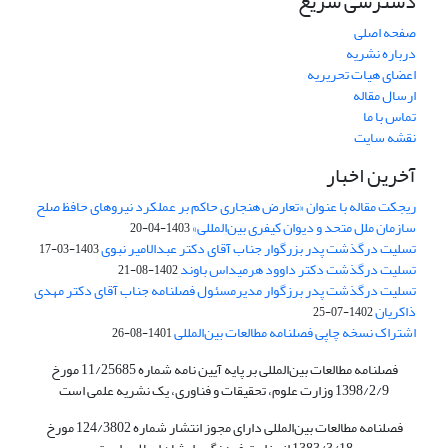
دسترسی سریع
صفحه اصلی
درباره نشریه
اعضای هیات تحریریه
ارسال مقاله
تماس با ما
نقشه سایت
آخرین اخبار
ریجکت مقاله با عنوان «تعارض هنجاری حاکم بر عملکرد نیروهای حافظ صلح
سازمان ملل متحد و دیوان کیفری بین‌المللی»
1403-04-20
تسلیت درگذشت پدر بزرگوار جناب آقای دکتر عبدالامیر نبوی
1403-03-17
تسلیت درگذشت دکتر داوود هرمیداس باوند
1402-08-21
تسلیت درگذشت پدر برزگوار مدیرمسئول فصلنامه جناب آقای دکتر مهدی
ذاکریان
1402-07-25
اشتراک نسخه چاپی فصلنامه مطالعات بین‌المللی
1401-08-26
فصلنامه مطالعات بین‌المللی بر پایه آیین نامه شماره 11/25685 مورخ
1398/2/9 وزارت علوم، تحقیقات و فناوری، یک نشریه علمی است
فصلنامه مطالعات بین‌المللی دارای مجوز انتشار شماره 124/3802 مورخ