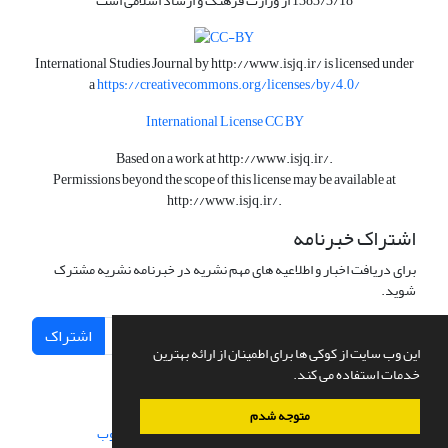
1383/3/18 از وزارت فرهنگ و ارشاد اسلامی است
International Studies Journal by
http://www.isjq.ir/
is licensed under
a
https://creativecommons.org/licenses/by/4.0/
International License CC BY
Based on a work at
http://www.isjq.ir/
.
Permissions beyond the scope of this license may be available at
http://www.isjq.ir/
.
اشتراک خبرنامه
برای دریافت اخبار و اطلاعیه های مهم نشریه در خبرنامه نشریه مشترک
شوید.
اشتراک
این وب سایت از کوکی ها برای اطمینان از ارائه بهترین
خدمات استفاده می کند.
متوجه شدم
سامانه مدیریت نشریات علمی.
طراحی و پیاده سازی از
سیناوب