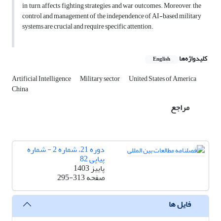
in turn, affects fighting strategies and war outcomes. Moreover, the
control and management of the independence of AI-based military
systems are crucial and require specific attention.
کلیدواژه‌ها
English
Artificial Intelligence
Military sector
United States of America
China
مراجع
دوره 21، شماره 2 - شماره
پیاپی 82
پاییز 1403
صفحه
295-313
فایل ها