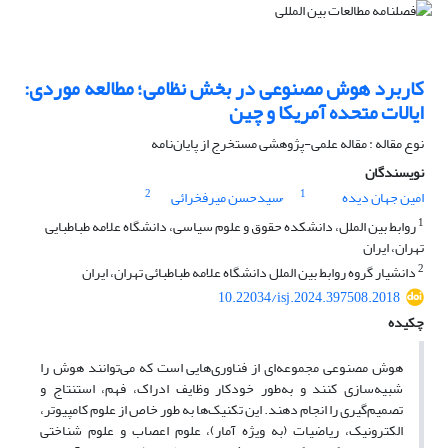
کاربرد هوش مصنوعی در بخش نظامی؛ مطالعه موردی:
ایالات متحده آمریکا و چین
نوع مقاله : مقاله علمی-پژوهشی مستخرج از پایان‌نامه
نویسندگان
2
1
امین جهان دیده
ُسیدحسن میرفخرائی
1
روابط بین الملل، دانشکده حقوق و علوم سیاسی، دانشگاه علامه طباطبایی
تهران، ایران
2
دانشیار گروه روابط بین الملل دانشگاه علامه طباطبائی تهران، ایران
10.22034/isj.2024.397508.2018
چکیده
هوش مصنوعی مجموعه‌ای از فناوری‌هایی است که می‌توانند هوش را
شبیه‌سازی کنند و به‌طور خودکار وظایف ادراک، فهم، استنتاج و
تصمیم‌گیری را انجام دهند. این تکنیک‌ها به طور خاص از علوم کامپیوتر،
الکترونیک، ریاضیات (به ویژه آمار)، علوم اعصاب و علوم شناختی