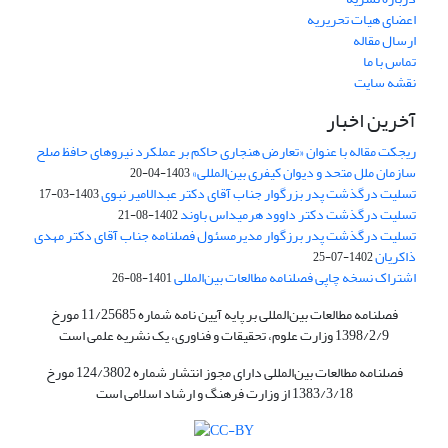
اعضای هیات تحریریه
ارسال مقاله
تماس با ما
نقشه سایت
آخرین اخبار
ریجکت مقاله با عنوان «تعارض هنجاری حاکم بر عملکرد نیروهای حافظ صلح
سازمان ملل متحد و دیوان کیفری بین‌المللی»
1403-04-20
تسلیت درگذشت پدر بزرگوار جناب آقای دکتر عبدالامیر نبوی
1403-03-17
تسلیت درگذشت دکتر داوود هرمیداس باوند
1402-08-21
تسلیت درگذشت پدر برزگوار مدیرمسئول فصلنامه جناب آقای دکتر مهدی
ذاکریان
1402-07-25
اشتراک نسخه چاپی فصلنامه مطالعات بین‌المللی
1401-08-26
فصلنامه مطالعات بین‌المللی بر پایه آیین نامه شماره 11/25685 مورخ
1398/2/9 وزارت علوم، تحقیقات و فناوری، یک نشریه علمی است
فصلنامه مطالعات بین‌المللی دارای مجوز انتشار شماره 124/3802 مورخ
1383/3/18 از وزارت فرهنگ و ارشاد اسلامی است