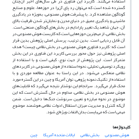
استفاده می‌کنند. کاربرد این فناوری در طی سال‌های اخیر آن‌چنان
گسترده شده است که می‌توان رد پای آن‌را در حوزه‌ها، علوم و صنایع
گوناگون مشاهده کرد. با پیشرفت هوش مصنوعی، به‌ویژه در یادگیری
ماشینی و یادگیری عمیق در دنیای مدرن و نمایان‌تر شدن ظرفیت بالای
آن‌، جهان شاهد یک تغییر پارادایم در بخش‌های گوناگون صنعتی است.
بخش نظامی، از مهم‌ترین حوزه‌هایی است که کاربست هوش مصنوعی در
آن قابل ردیابی است. بدین ترتیب، پرسش اصلی پژوهش بدین قرار
است که؛ کاربرد فناوری هوش مصنوعی در بخش نظامی چیست؟ هدف
اصلی پژوهش نیز حول محور بررسی کاربرد این فناوری در این بخش
متمرکز است. این پژوهش از جهت نوع، کیفی است و با استفاده از
رویکرد توصیفی تحلیلی، نحوه استفاده از هوش مصنوعی در کاربردهای
نظامی منعکس می‌شود. در این راستا به عنوان مطالعه موردی و با
استفاده از تکنیک نمونه پژوهی، توان آمریکا و چین در این گستره مورد
محک قرار می‌گیرد. سرانجام این نوشتار نتیجه می‌گیرد که قابلیت‌های
هوش مصنوعی در بخش نظامی، مداوم در حال گسترش است که این
موضوع در نحوه مبارزه و تعیین سرنوشت جنگ‌ها دخیل است. ضمن
آن‌که کنترل و مدیریت میزان استقلال ادوات نظامی هوشمند موضوع
مهمی است که می‌بایست بدان التفات ویژه‌ای شود.
کلیدواژه‌ها
هوش مصنوعی
بخش نظامی
ایالات متحده آمریکا
چین