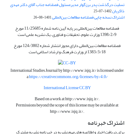
تسلیت درگذشت پدر برزگوار مدیرمسئول فصلنامه جناب آقای دکتر مهدی
ذاکریان
1402-07-25
اشتراک نسخه چاپی فصلنامه مطالعات بین‌المللی
1401-08-26
فصلنامه مطالعات بین‌المللی بر پایه آیین نامه شماره 11/25685 مورخ
1398/2/9 وزارت علوم، تحقیقات و فناوری، یک نشریه علمی است
فصلنامه مطالعات بین‌المللی دارای مجوز انتشار شماره 124/3802 مورخ
1383/3/18 از وزارت فرهنگ و ارشاد اسلامی است
International Studies Journal by
http://www.isjq.ir/
is licensed under
a
https://creativecommons.org/licenses/by/4.0/
International License CC BY
Based on a work at
http://www.isjq.ir/
.
Permissions beyond the scope of this license may be available at
http://www.isjq.ir/
.
اشتراک خبرنامه
برای دریافت اخبار و اطلاعیه های مهم نشریه در خبرنامه نشریه مشترک