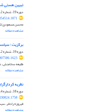
تبیین هستی شناس
دوره 19، شماره 2، پاییز 1401، صفحه
.354514.1871
محسن مسعودی لکی،
مشاهده مقاله
برکزیت : سیاست 
دوره 19، شماره 2، پاییز 1401، صفحه
.307586.1623
طلیعه سخامنش، عبد
مشاهده مقاله
نظریه کردارگرایی
دوره 18، شماره 4، بهار 1401، صفحه
.330824.1758
فیروزه رادفر، سید
مشاهده مقاله