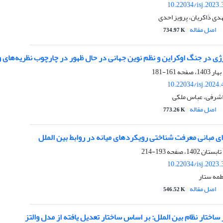
10.22034/isj.2023
هدی ذاکریان، پرویز احدی
اصل مقاله
734.97 K
ژی در جنگ اوکراین و نظم نوین جهانی در حال ظهور در چارچوب نظریه‌های 
161-181
10.22034/isj.2024
اشرفی، عباس ملکی
اصل مقاله
773.26 K
ی مبانی معرفت شناختی رویکردهای میانه در روابط بین الملل
193-214
10.22034/isj.2023
مه ستار
اصل مقاله
546.52 K
اختار نظام بین الملل: بر اساس ساختار تعدیل یافته از مدل والتز