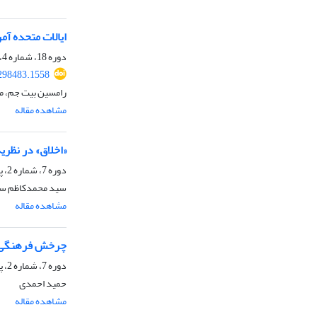
ایالات متحده آم
دوره 18، شماره 4، بهار 1401، صفحه
.298483.1558
رامسین بیت جم، م
مشاهده مقاله
«اخلاق» در نظریه
دوره 7، شماره 2، پاییز 1389، صفحه
سید محمدکاظم سج
مشاهده مقاله
چرخش فرهنگی و ج
دوره 7، شماره 2، پاییز 1389، صفحه
حمید احمدی
مشاهده مقاله