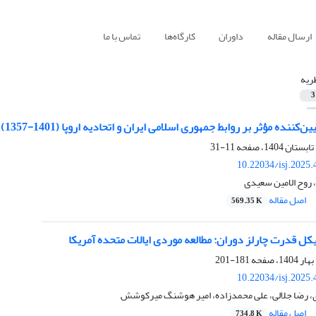
ارسال مقاله
داوران
کارگاه‌ها
تماس با ما
ریه
3
ه مؤثر بر روابط جمهوری اسلامی ایران و اتحادیه اروپا (1401-1357) از دیدگاه نظریه گفتمان
11-31
10.22034/isj.2025
 روح الامین سعیدی
اصل مقاله
569.35 K
ل قدرت چارلز دوران: مطالعه موردی ایالات متحده آمریکا
181-201
10.22034/isj.2025
 رضا جلالی، علی محمدزاده، امیر هوشنگ میرکوشش
اصل مقاله
734.8 K