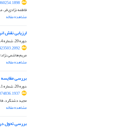
.360254.1898
فاطمه نژادی فر، م
مشاهده مقاله
ارزیابی نقش انر
دوره 20، شماره 4، بهار 1403، صفحه
.423503.2092
مریم هاشمی نژاد 
مشاهده مقاله
بررسی مقایسه ا
دوره 20، شماره 1، تابستان 1402، صفحه
.374836.1937
مجید دشتگرد، فاط
مشاهده مقاله
بررسی تحول در س