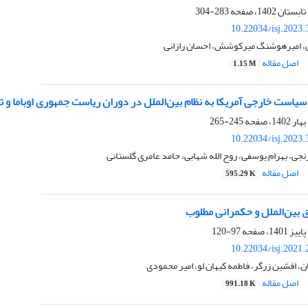
283-304
10.22034/isj.2023
ی، امیرهوشنگ میرکوشش، احسان رازانی
اصل مقاله
1.15 M
یاست خارجی آمریکا به نظام بین‌الملل در دوران ریاست جمهوری اوباما و 
245-265
10.22034/isj.2023
نجی، بهرام یوسفی، روح الله شهابی، حامد عامری گلستانی
اصل مقاله
595.29 K
 بین‌الملل و حکمرانی مطلوب
97-120
10.22034/isj.2021
ن، افشین زرگر، فاطمه کیهان لو، امیر محمودی
اصل مقاله
991.18 K