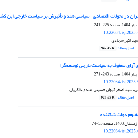
ان در تحولات اقتصادی- سیاسی هند و تأثیرش بر سیاست خارجی این کشو
225-241
10.22034/isj.2025
ید اکبر سجادی
اصل مقاله
942.45 K
ی آرای معطوف به سیاست‌خارجی توسعه‌گرا
243-271
10.22034/isj.2025
ی، سید اصغر کیوان حسینی، مهدی ذاکریان
اصل مقاله
927.65 K
مفهوم دولت شکننده
53-74
10.22034/isj.2025