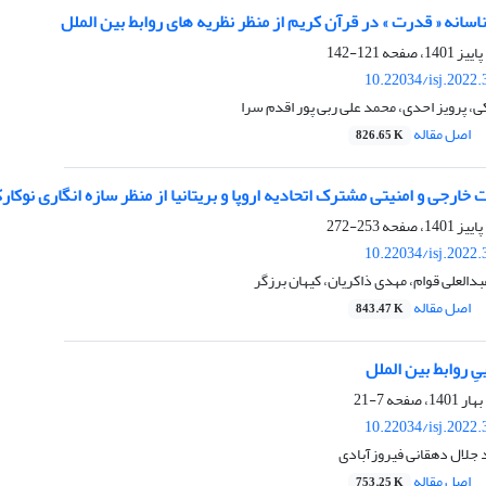
انه « قدرت » در قرآن کریم از منظر نظریه های روابط بین الملل
121-142
10.22034/isj.2022
 پرویز احدی، محمد علی ربی پور اقدم سرا
اصل مقاله
826.65 K
خارجی و امنیتی مشترک اتحادیه اروپا و بریتانیا از منظر سازه انگاری نوکار
253-272
10.22034/isj.2022
العلی قوام، مهدی ذاکریان، کیهان برزگر
اصل مقاله
843.47 K
ِ روابط بین الملل
7-21
10.22034/isj.2022
 جلال دهقانی فیروزآبادی
اصل مقاله
753.25 K