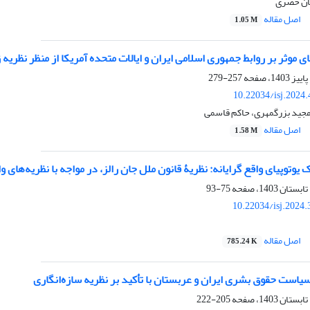
ان خضری
اصل مقاله
1.05 M
ی موثر بر روابط جمهوری اسلامی ایران و ایالات متحده آمریکا از منظر نظریه
257-279
10.22034/isj.2024
جید بزرگمهری، حاکم قاسمی
اصل مقاله
1.58 M
یوتوپیای واقع گرایانه: نظریۀ قانون ملل جان رالز، در مواجه با نظریه‌های وا
75-93
10.22034/isj.2024
اصل مقاله
785.24 K
است حقوق بشری ایران و عربستان با تأکید بر نظریه سازه‌انگاری
205-222