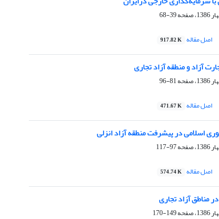
ی با سرمایه‌گذاری خارجی درایران
39-68
اصل مقاله
917.82 K
رت آزاد و منطقه آزاد تجاری
81-96
اصل مقاله
471.67 K
ی اسلامی در پیشرفت منطقه آزاد انزلی
97-117
اصل مقاله
574.74 K
ر مناطق آزاد تجاری
149-170