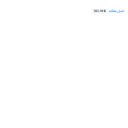
اصل مقاله
565.59 K