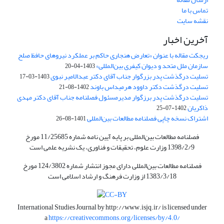
تماس با ما
نقشه سایت
آخرین اخبار
ریجکت مقاله با عنوان «تعارض هنجاری حاکم بر عملکرد نیروهای حافظ صلح
سازمان ملل متحد و دیوان کیفری بین‌المللی»
1403-04-20
تسلیت درگذشت پدر بزرگوار جناب آقای دکتر عبدالامیر نبوی
1403-03-17
تسلیت درگذشت دکتر داوود هرمیداس باوند
1402-08-21
تسلیت درگذشت پدر برزگوار مدیرمسئول فصلنامه جناب آقای دکتر مهدی
ذاکریان
1402-07-25
اشتراک نسخه چاپی فصلنامه مطالعات بین‌المللی
1401-08-26
فصلنامه مطالعات بین‌المللی بر پایه آیین نامه شماره 11/25685 مورخ
1398/2/9 وزارت علوم، تحقیقات و فناوری، یک نشریه علمی است
فصلنامه مطالعات بین‌المللی دارای مجوز انتشار شماره 124/3802 مورخ
1383/3/18 از وزارت فرهنگ و ارشاد اسلامی است
International Studies Journal by
http://www.isjq.ir/
is licensed under
a
https://creativecommons.org/licenses/by/4.0/