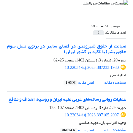
موضوعات =
رسانه
تعداد مقالات:
8
صیانت از حقوق شهروندی در فضای سایبر در پرتوی نسل سوم
حقوق بشر( با تاکید بر کشور ایران)
دوره 20، شماره 3، زمستان 1402، صفحه
25-62
10.22034/isj.2023.387233.1980
لیلا رئیسی
مشاهده مقاله
اصل مقاله
1.03 M
عملیات روانی رسانه‌های غربی علیه ایران و روسیه، اهداف و منافع
دوره 20، شماره 3، زمستان 1402، صفحه
107-128
10.22034/isj.2023.397105.2007
وحید افراسیابان، مجید عباسی
مشاهده مقاله
اصل مقاله
860.94 K