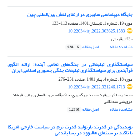
جایگاه دیپلماسی سایبری در ارتقای نقش بین‌المللی چین
دوره 19، شماره 1، تابستان 1401، صفحه
113-133
10.22034/isj.2022.303625.1583
مژگان قربانی
مشاهده مقاله
اصل مقاله
928.1 K
سیاستگذاری تبلیغاتی در جنگ‌های نظامی آینده: ارائه الگوی
فرآیندی برای سیاستگذاری تبلیغات جنگی جمهوری اسلامی ایران
دوره 18، شماره 4، بهار 1401، صفحه
251-276
10.22034/isj.2022.321246.1713
محمد رضا کرمی فرد، مجید بزرگمهری، حاکم قاسمی، غلامعلی رجائی، فرهاد
درویشی سه تلانی
مشاهده مقاله
اصل مقاله
1.27 M
نوپدیدگی در قدرت؛ بازتولید قدرت نرم در سیاست خارجی آمریکا
با تاکید بر سینمای هالیوود در پسا پاندمی