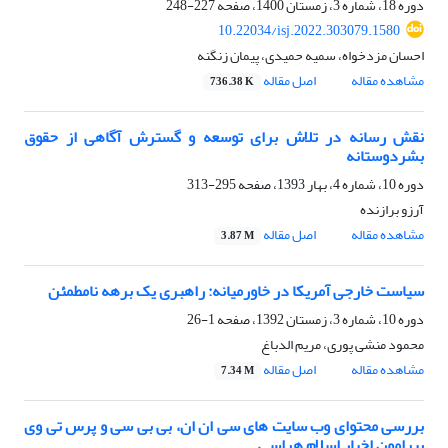
دوره 18، شماره 3، زمستان 1400، صفحه
227-248
10.22034/isj.2022.303079.1580
احسان مزدخواه، سمیه حمیدی، پیمان زنگنه
مشاهده مقاله
اصل مقاله
736.38 K
نقش رسانه در تلاش برای توسعه و گسترش آگاهی از حقوق
بشردوستانه
دوره 10، شماره 4، بهار 1393، صفحه
295-313
آرزو برازنده
مشاهده مقاله
اصل مقاله
3.87 M
سیاست خارجی آمریکا در خاورمیانه: راهبری یک برهه نامطمئن
دوره 10، شماره 3، زمستان 1392، صفحه
1-26
محمود منشی پوری، مریم الدباغ
مشاهده مقاله
اصل مقاله
7.34 M
بررسی محتوای وب سایت های سی ان ان، بی بی سی و پرس تی وی
پیرامون اخبار اسلام هراسی