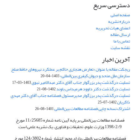
دسترسی سریع
صفحه اصلی
درباره نشریه
اعضای هیات تحریریه
ارسال مقاله
تماس با ما
نقشه سایت
آخرین اخبار
ریجکت مقاله با عنوان «تعارض هنجاری حاکم بر عملکرد نیروهای حافظ صلح
سازمان ملل متحد و دیوان کیفری بین‌المللی»
1403-04-20
تسلیت درگذشت پدر بزرگوار جناب آقای دکتر عبدالامیر نبوی
1403-03-17
تسلیت درگذشت دکتر داوود هرمیداس باوند
1402-08-21
تسلیت درگذشت پدر برزگوار مدیرمسئول فصلنامه جناب آقای دکتر مهدی
ذاکریان
1402-07-25
اشتراک نسخه چاپی فصلنامه مطالعات بین‌المللی
1401-08-26
فصلنامه مطالعات بین‌المللی بر پایه آیین نامه شماره 11/25685 مورخ
1398/2/9 وزارت علوم، تحقیقات و فناوری، یک نشریه علمی است
فصلنامه مطالعات بین‌المللی دارای مجوز انتشار شماره 124/3802 مورخ