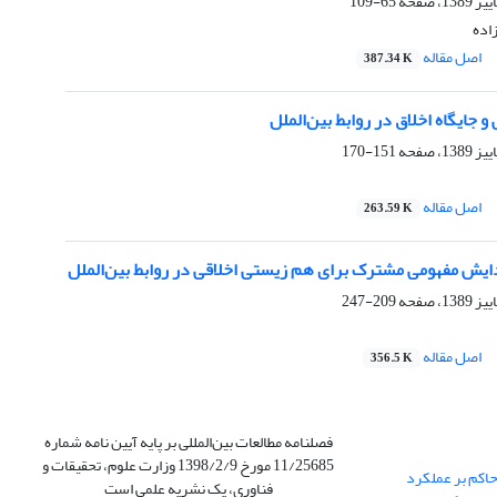
65-109
اده
اصل مقاله
387.34 K
ایگاه اخلاق در روابط بین‌الملل
151-170
اصل مقاله
263.59 K
دایش مفهومی مشترک برای هم زیستی اخلاقی در روابط بین‌الملل
209-247
اصل مقاله
356.5 K
فصلنامه مطالعات بین‌المللی بر پایه آیین نامه شماره
11/25685 مورخ 1398/2/9 وزارت علوم، تحقیقات و
حاکم بر عملکرد
فناوری، یک نشریه علمی است