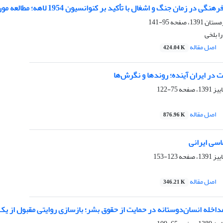
ن جنگ و اشغال با تأکید بر کنوانسیون 1954 لاهه؛ مطالعه موردی: جنگ تحمیلی عراق علیه ج.ا.ایران
95-141
ا بلخی
اصل مقاله
424.04 K
در ایران آینده؛ روندها و نگرش‌ها
75-122
اصل مقاله
876.96 K
اسی ایرانی
123-153
اصل مقاله
346.21 K
اخله انسان‌دوستانه در حمایت از حقوق بشر؛ بازسازی روایتی مقبول از یک 