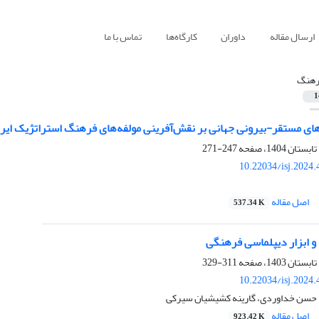
ارسال مقاله
داوران
کارگاه‌ها
تماس با ما
رهنگ
1
های مستقر-بیرونی جهانی بر نقش‌آفرینی مولفه‌های فرهنگ استراتژیک ایر
247-271
10.22034/isj.2024
اصل مقاله
537.34 K
 و ابزار دیپلماسی فرهنگی
311-329
10.22034/isj.2024
 حسن خداوردی، گارینه کشیشیان سیرکی
اصل مقاله
923.42 K