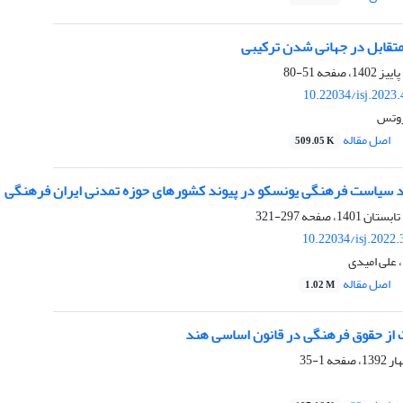
متقابل در جهانی شدن ترکیبی
51-80
10.22034/isj.2023
روتس
اصل مقاله
509.05 K
رد سیاست فرهنگی یونسکو در پیوند کشورهای حوزه تمدنی ایران فرهنگی
297-321
10.22034/isj.2022
، علی امیدی
اصل مقاله
1.02 M
ت از حقوق فرهنگی در قانون اساسی هند
1-35