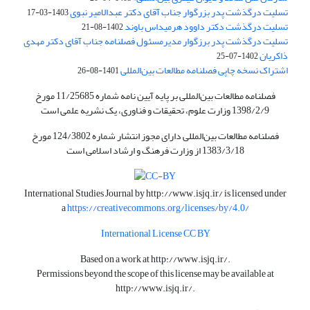
تسلیت درگذشت پدر بزرگوار جناب آقای دکتر عبدالامیر نبوی
1403-03-17
تسلیت درگذشت دکتر داوود هرمیداس باوند
1402-08-21
تسلیت درگذشت پدر برزگوار مدیرمسئول فصلنامه جناب آقای دکتر مهدی
ذاکریان
1402-07-25
اشتراک نسخه چاپی فصلنامه مطالعات بین‌المللی
1401-08-26
فصلنامه مطالعات بین‌المللی بر پایه آیین نامه شماره 11/25685 مورخ
1398/2/9 وزارت علوم، تحقیقات و فناوری، یک نشریه علمی است
فصلنامه مطالعات بین‌المللی دارای مجوز انتشار شماره 124/3802 مورخ
1383/3/18 از وزارت فرهنگ و ارشاد اسلامی است
International Studies Journal by
http://www.isjq.ir/
is licensed under
a
https://creativecommons.org/licenses/by/4.0/
International License CC BY
Based on a work at
http://www.isjq.ir/
.
Permissions beyond the scope of this license may be available at
http://www.isjq.ir/
.