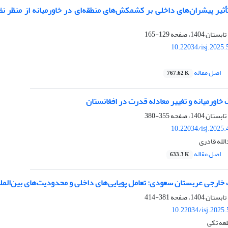
أثیر پیشران‌‌های داخلی بر کشمکش‌‌های منطقه‌‌ای در خاورمیانه از منظر
129-165
10.22034/isj.2025
اصل مقاله
767.62 K
اورمیانه و تغییر معادله قدرت در افغانستان
355-380
10.22034/isj.2025
الله قادری
اصل مقاله
633.3 K
ارجی عربستان سعودی: تعامل پویایی‌های داخلی و محدودیت‌های بین‌المل
381-414
10.22034/isj.2025
عه تکی