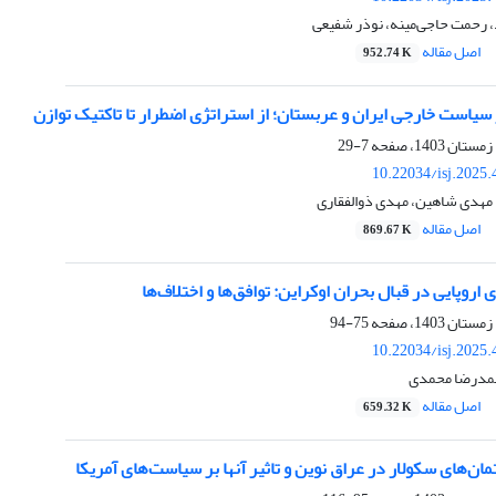
 رحمت حاجی‌مینه، نوذر شفیعی
اصل مقاله
952.74 K
سیاست خارجی ایران و عربستان؛ از استراتژی اضطرار تا تاکتیک توازن
7-29
10.22034/isj.2025
 مهدی شاهین، مهدی ذوالفقاری
اصل مقاله
869.67 K
اروپایی در قبال بحران اوکراین: توافق‌ها و اختلاف‌ها
75-94
10.22034/isj.2025
حمدرضا محمدی
اصل مقاله
659.32 K
ان‌های سکولار در عراق نوین و تاثیر آنها بر سیاست‌های آمریکا