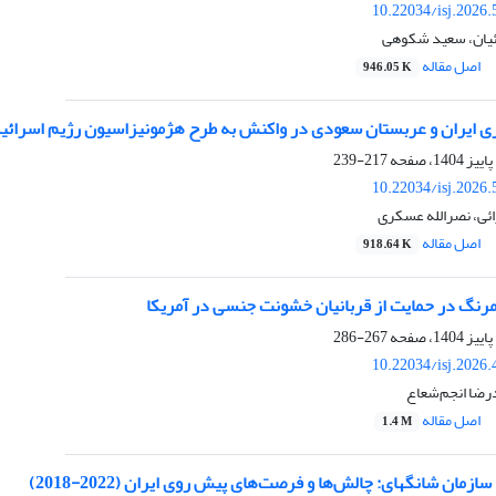
10.22034/isj.2026
یان، سعید شکوهی
اصل مقاله
946.05 K
 ایران و عربستان سعودی در واکنش به طرح هژمونیزاسیون رژیم اسرائیل
217-239
10.22034/isj.2026
ی، نصرالله عسکری
اصل مقاله
918.64 K
ومرنگ در حمایت از قربانیان خشونت جنسی در آمریکا
267-286
10.22034/isj.2026
رضا انجم‌شعاع
اصل مقاله
1.4 M