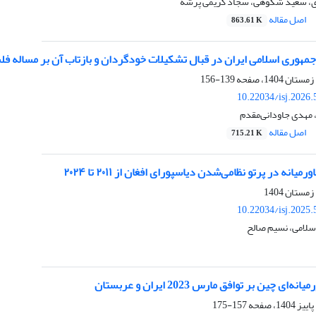
، سعید شکوهی، سجاد کریمی پرشه
اصل مقاله
863.61 K
هوری اسلامی ایران در قبال تشکیلات خودگردان و بازتاب آن بر مساله ف
139-156
10.22034/isj.2026
مهدی جاودانی‌مقدم
اصل مقاله
715.21 K
میانه در پرتو نظامی‌شدن دیاسپورای افغان از ۲۰۱۱ تا ۲۰۲۴
10.22034/isj.2025
رسلامی، نسیم صالح
ای چین بر توافق مارس 2023 ایران و عربستان
157-175