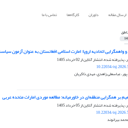
ارسال مقاله
داوران
کارگاه‌ها
تماس با ما
اطق
14
 واهمگرایی اتحادیه اروپا: امارت اسلامی افغانستان به عنوان آزمون سیاس
ر، پذیرفته شده، انتشار آنلاین از
02 خرداد 1405
10.22034/isj.2026
ر، عباسعلی زاهدی، مهدی ذاکریان
اهیم بر همگرایی منطقه‌ای در خاورمیانه: مطالعه موردی امارات متحده عربی
ر، پذیرفته شده، انتشار آنلاین از
05 خرداد 1405
10.22034/isj.2026
محمد بیرانوند