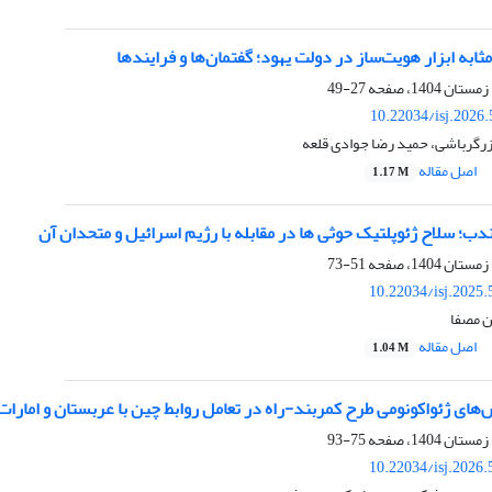
ثابه ابزار هویت‌ساز در دولت یهود؛ گفتمان‌ها و فرایندها
27-49
10.22034/isj.2026
زرگرباشی، حمید رضا جوادی قلعه
اصل مقاله
1.17 M
ندب؛ سلاح ژئوپلتیک حوثی ها در مقابله با رژیم اسرائیل و متحدان آن
51-73
10.22034/isj.2025
ن مصفا
اصل مقاله
1.04 M
های ژئواکونومی طرح کمربند‌-راه در تعامل روابط چین با عربستان و امارات
75-93
10.22034/isj.2026