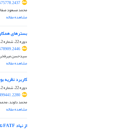
.575778.2437
محمد مسعود صفائ
مشاهده مقاله
بسترهای همکاری
دوره 22، شماره 2، پاییز 1404، صفحه
.578909.2446
سیدحسن میرفخرائ
مشاهده مقاله
کاربرد نظریه ب
دوره 22، شماره 2، پاییز 1404، صفحه
.499441.2280
محمد داوند، محمد
مشاهده مقاله
از نهاد FATF تا سازمان شانگهای: چالش‌ها و فرصت‌های پیش ‌روی ایران (2022-2018)