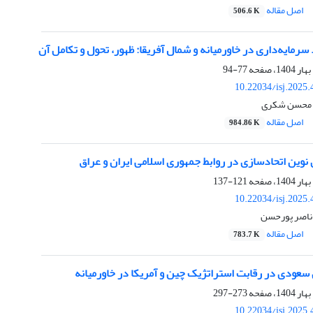
اصل مقاله
506.6 K
د سرمایه‌داری در خاورمیانه و شمال آفریقا: ظهور، تحول و تکامل آن
77-94
10.22034/isj.2025
، محسن شکری
اصل مقاله
984.86 K
ی نوین اتحادسازی در روابط جمهوری اسلامی ایران و عراق
121-137
10.22034/isj.2025
ناصر پورحسن
اصل مقاله
783.7 K
سعودی در رقابت استراتژیک چین و آمریکا در خاورمیانه
273-297
10.22034/isj.2025