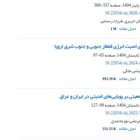
337-360
10.22034/isj.2026
ان حریری، فرزاد رستمی
اصل مقاله
1 M
 امنیت انرژی قفقاز جنوبی و جنوب شرق اروپا
65-97
10.22034/isj.2024
عباس ملکی
اصل مقاله
993.39 K
عیتی بر پویایی‌های امنیتی در ایران و عراق
99-127
10.22034/isj.2025
 مرتضی نورمحمدی
اصل مقاله
551.35 K