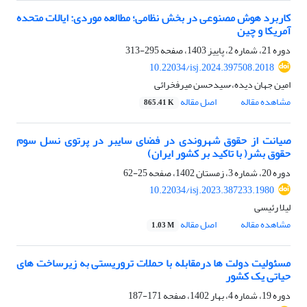
کاربرد هوش مصنوعی در بخش نظامی؛ مطالعه موردی: ایالات متحده
آمریکا و چین
دوره 21، شماره 2، پاییز 1403، صفحه
295-313
10.22034/isj.2024.397508.2018
امین جهان دیده، ُسیدحسن میرفخرائی
مشاهده مقاله
اصل مقاله
865.41 K
صیانت از حقوق شهروندی در فضای سایبر در پرتوی نسل سوم
حقوق بشر( با تاکید بر کشور ایران)
دوره 20، شماره 3، زمستان 1402، صفحه
25-62
10.22034/isj.2023.387233.1980
لیلا رئیسی
مشاهده مقاله
اصل مقاله
1.03 M
مسئولیت دولت ها درمقابله با حملات تروریستی به زیرساخت های
حیاتی یک کشور
دوره 19، شماره 4، بهار 1402، صفحه
171-187