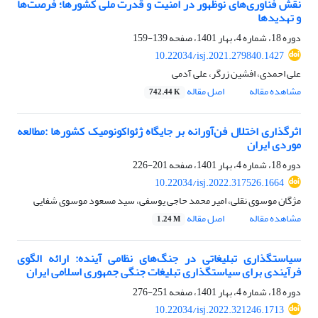
نقش فناوری‌های نوظهور در امنیت و قدرت ملی کشورها؛ فرصت‌ها
و تهدیدها
دوره 18، شماره 4، بهار 1401، صفحه
139-159
10.22034/isj.2021.279840.1427
علی احمدی، افشین زرگر، علی آدمی
مشاهده مقاله
اصل مقاله
742.44 K
اثرگذاری اختلال فن‌آورانه بر جایگاه ژئواکونومیک کشورها :مطالعه
موردی ایران
دوره 18، شماره 4، بهار 1401، صفحه
201-226
10.22034/isj.2022.317526.1664
مژگان موسوی نقلی، امیر محمد حاجی یوسفی، سید مسعود موسوی شفایی
مشاهده مقاله
اصل مقاله
1.24 M
سیاستگذاری تبلیغاتی در جنگ‌های نظامی آینده: ارائه الگوی
فرآیندی برای سیاستگذاری تبلیغات جنگی جمهوری اسلامی ایران
دوره 18، شماره 4، بهار 1401، صفحه
251-276
10.22034/isj.2022.321246.1713