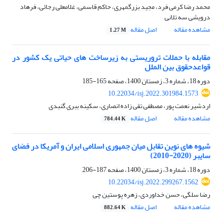
محمد رضا کرمی فرد، مجید بزرگمهری، حاکم قاسمی، غلامعلی رجائی، فرهاد
درویشی سه تلانی
مشاهده مقاله
اصل مقاله
1.27 M
مقابله با حملات تروریستی به زیرساخت های حیاتی یک کشور در
قواعدحقوق بین الملل
دوره 18، شماره 3، زمستان 1400، صفحه
165-185
10.22034/isj.2022.301984.1573
اردشیر نعمت پور، مصطفی تقی زاده انصاری، سکینه ببری گنبدی
مشاهده مقاله
اصل مقاله
784.44 K
شیوه های نوین تقابل میان جمهوری اسلامی ایران و آمریکا در فضای
سایبر (2020-2010)
دوره 18، شماره 3، زمستان 1400، صفحه
187-206
10.22034/isj.2022.299267.1562
رضا سلگی، حسن خداوردی، زهره پوستین چی
مشاهده مقاله
اصل مقاله
882.64 K