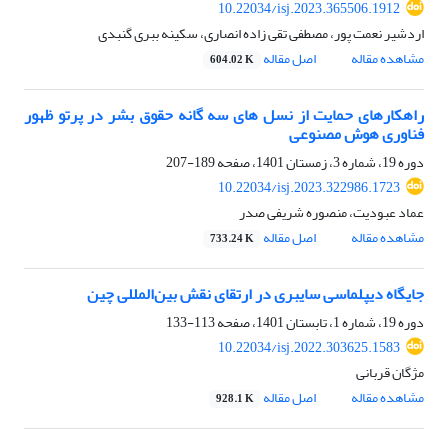
10.22034/isj.2023.365506.1912
اردشیر نعمت پور، مصطفی تقی زاده انصاری، سکینه ببری گنبدی
مشاهده مقاله
اصل مقاله
604.02 K
راهکارهای حمایت از نسل‏ های سه ‏گانه حقوق بشر در پرتو ظهور
فناوری هوش مصنوعی
دوره 19، شماره 3، زمستان 1401، صفحه
189-207
10.22034/isj.2023.322986.1723
عماد عبودیت، منصوره شریفی صدر
مشاهده مقاله
اصل مقاله
733.24 K
جایگاه دیپلماسی سایبری در ارتقای نقش بین‌المللی چین
دوره 19، شماره 1، تابستان 1401، صفحه
113-133
10.22034/isj.2022.303625.1583
مژگان قربانی
مشاهده مقاله
اصل مقاله
928.1 K