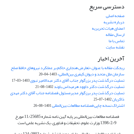
دسترسی سریع
صفحه اصلی
درباره نشریه
اعضای هیات تحریریه
ارسال مقاله
تماس با ما
نقشه سایت
آخرین اخبار
ریجکت مقاله با عنوان «تعارض هنجاری حاکم بر عملکرد نیروهای حافظ صلح
سازمان ملل متحد و دیوان کیفری بین‌المللی»
1403-04-20
تسلیت درگذشت پدر بزرگوار جناب آقای دکتر عبدالامیر نبوی
1403-03-17
تسلیت درگذشت دکتر داوود هرمیداس باوند
1402-08-21
تسلیت درگذشت پدر برزگوار مدیرمسئول فصلنامه جناب آقای دکتر مهدی
ذاکریان
1402-07-25
اشتراک نسخه چاپی فصلنامه مطالعات بین‌المللی
1401-08-26
فصلنامه مطالعات بین‌المللی بر پایه آیین نامه شماره 11/25685 مورخ
1398/2/9 وزارت علوم، تحقیقات و فناوری، یک نشریه علمی است
فصلنامه مطالعات بین‌المللی دارای مجوز انتشار شماره 124/3802 مورخ