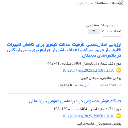
موضوعات =
فناوری
تعداد مقالات:
21
ارزیابی امکان‌سنجی ظرفیت عدالت کیفری برای کاهش تغییرات
اقلیمی از طریق سرکوب اهداف ناشی از جرایم تروریستی ارتکابی
در پلتفرم‌های دیجیتال
دوره 22، شماره 1، تابستان 1404، صفحه
415-442
10.22034/isj.2025.521581.2330
پیمان نمامیان، سبحان طیبی
مشاهده مقاله
اصل مقاله
471.57 K
جایگاه هوش مصنوعی در دیپلماسی عمومی بین المللی
دوره 21، شماره 4، بهار 1404، صفحه
139-163
10.22034/isj.2025.398581.2016
یونس مسعودیان، قاسم ترابی