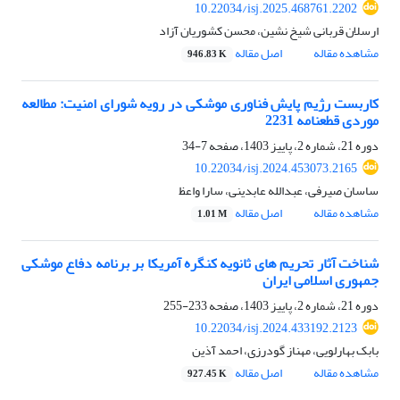
10.22034/isj.2025.468761.2202
ارسلان قربانی شیخ نشین، محسن کشوریان آزاد
مشاهده مقاله
اصل مقاله
946.83 K
کاربست رژیم پایش فناوری موشکی در رویه شورای امنیت: مطالعه
موردی قطعنامه 2231
دوره 21، شماره 2، پاییز 1403، صفحه
7-34
10.22034/isj.2024.453073.2165
ساسان صیرفی، عبدالله عابدینی، سارا واعظ
مشاهده مقاله
اصل مقاله
1.01 M
شناخت آثار تحریم های ثانویه کنگره آمریکا بر برنامه دفاع موشکی
جمهوری اسلامی ایران
دوره 21، شماره 2، پاییز 1403، صفحه
233-255
10.22034/isj.2024.433192.2123
بابک بهارلویی، مهناز گودرزی، احمد آذین
مشاهده مقاله
اصل مقاله
927.45 K