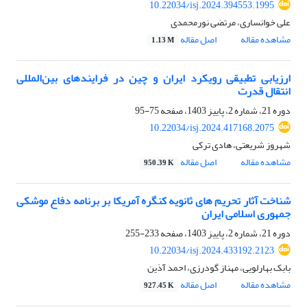
10.22034/isj.2024.394553.1995
علی خوانساری، مرتضی نورمحمدی
مشاهده مقاله
اصل مقاله
1.13 M
ارزیابی تطبیقی رویکرد ایران و چین در فرایندهای بین‌المللی
انتقال قدرت
دوره 21، شماره 2، پاییز 1403، صفحه
75-95
10.22034/isj.2024.417168.2075
شهروز شریعتی، هادی ترکی
مشاهده مقاله
اصل مقاله
950.39 K
شناخت آثار تحریم های ثانویه کنگره آمریکا بر برنامه دفاع موشکی
جمهوری اسلامی ایران
دوره 21، شماره 2، پاییز 1403، صفحه
233-255
10.22034/isj.2024.433192.2123
بابک بهارلویی، مهناز گودرزی، احمد آذین
مشاهده مقاله
اصل مقاله
927.45 K