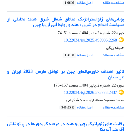
مشاهده مقاله
اصل مقاله
1.66 M
پویایی‌های ژئواستراتژیک مناطق شمال شرق هند: تحلیلی از
«سیاست اقدام در شرق » هند و روابط آبی آن با چین
دوره 22، شماره 2، پاییز 1404، صفحه
51-74
10.22034/isj.2025.495906.2268
حنیفه ریگی
مشاهده مقاله
اصل مقاله
1.31 M
تاثیر اهداف خاورمیانه‌ای چین بر توافق مارس 2023 ایران و
عربستان
دوره 22، شماره 2، پاییز 1404، صفحه
157-175
10.22034/isj.2026.575778.2437
محمد مسعود صفائیان، سعید شکوهی
مشاهده مقاله
اصل مقاله
946.05 K
رقابت های ژئوپلتیکی چین و هند در عرصه کریدورها در پرتو نقش
آفرینی آمریکا