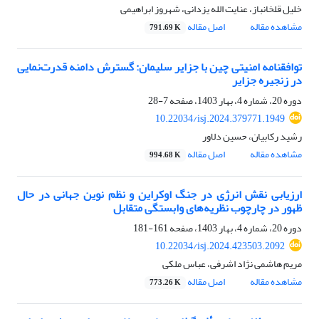
خلیل قلخانباز، عنایت الله یزدانی، شهروز ابراهیمی
مشاهده مقاله
اصل مقاله
791.69 K
توافقنامه امنیتی چین با جزایر سلیمان: گسترش دامنه قدرت‌نمایی
در زنجیره جزایر
دوره 20، شماره 4، بهار 1403، صفحه
7-28
10.22034/isj.2024.379771.1949
رشید رکابیان، حسین دلاور
مشاهده مقاله
اصل مقاله
994.68 K
ارزیابی نقش انرژی در جنگ اوکراین و نظم نوین جهانی در حال
ظهور در چارچوب نظریه‌های وابستگی متقابل
دوره 20، شماره 4، بهار 1403، صفحه
161-181
10.22034/isj.2024.423503.2092
مریم هاشمی نژاد اشرفی، عباس ملکی
مشاهده مقاله
اصل مقاله
773.26 K