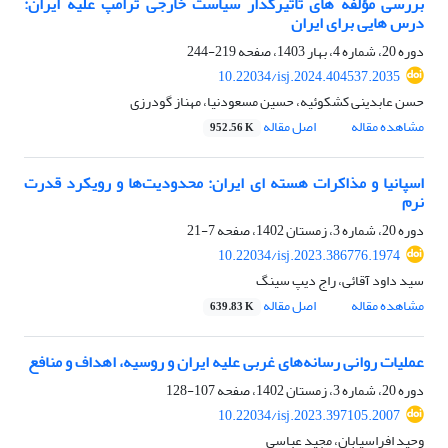
بررسی مؤلفه های تأثیرگذار سیاست خارجی ترامپ علیه ایران:
درس هایی برای ایران
دوره 20، شماره 4، بهار 1403، صفحه
219-244
10.22034/isj.2024.404537.2035
حسن عابدینی کشکوئیه، حسین مسعودنیا، مهناز گودرزی
مشاهده مقاله
اصل مقاله
952.56 K
اسپانیا و مذاکرات هسته ‎ای ایران: محدودی‎ت‌ها و رویکرد قدرت
نرم
دوره 20، شماره 3، زمستان 1402، صفحه
7-21
10.22034/isj.2023.386776.1974
سید داود آقائی، راج دیپ سینگ
مشاهده مقاله
اصل مقاله
639.83 K
عملیات روانی رسانه‌های غربی علیه ایران و روسیه، اهداف و منافع
دوره 20، شماره 3، زمستان 1402، صفحه
107-128
10.22034/isj.2023.397105.2007
وحید افراسیابان، مجید عباسی