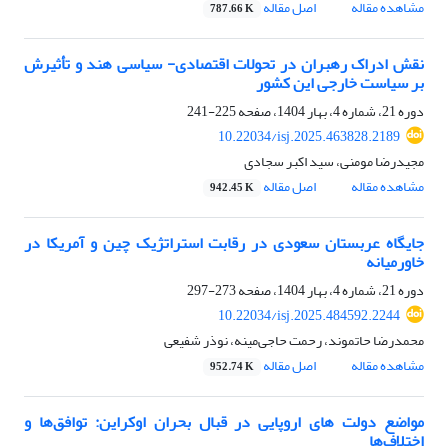
مشاهده مقاله
اصل مقاله
787.66 K
نقش ادراک رهبران در تحولات اقتصادی- سیاسی هند و تأثیرش
بر سیاست خارجی این کشور
دوره 21، شماره 4، بهار 1404، صفحه
225-241
10.22034/isj.2025.463828.2189
مجیدرضا مومنی، سید اکبر سجادی
مشاهده مقاله
اصل مقاله
942.45 K
جایگاه عربستان سعودی در رقابت استراتژیک چین و آمریکا در
خاورمیانه
دوره 21، شماره 4، بهار 1404، صفحه
273-297
10.22034/isj.2025.484592.2244
محمدرضا حاتموند، رحمت حاجی‌مینه، نوذر شفیعی
مشاهده مقاله
اصل مقاله
952.74 K
مواضع دولت های اروپایی در قبال بحران اوکراین: توافق‌ها و
اختلاف‌ها