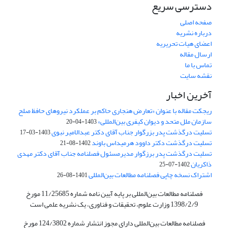
دسترسی سریع
صفحه اصلی
درباره نشریه
اعضای هیات تحریریه
ارسال مقاله
تماس با ما
نقشه سایت
آخرین اخبار
ریجکت مقاله با عنوان «تعارض هنجاری حاکم بر عملکرد نیروهای حافظ صلح
سازمان ملل متحد و دیوان کیفری بین‌المللی»
1403-04-20
تسلیت درگذشت پدر بزرگوار جناب آقای دکتر عبدالامیر نبوی
1403-03-17
تسلیت درگذشت دکتر داوود هرمیداس باوند
1402-08-21
تسلیت درگذشت پدر برزگوار مدیرمسئول فصلنامه جناب آقای دکتر مهدی
ذاکریان
1402-07-25
اشتراک نسخه چاپی فصلنامه مطالعات بین‌المللی
1401-08-26
فصلنامه مطالعات بین‌المللی بر پایه آیین نامه شماره 11/25685 مورخ
1398/2/9 وزارت علوم، تحقیقات و فناوری، یک نشریه علمی است
فصلنامه مطالعات بین‌المللی دارای مجوز انتشار شماره 124/3802 مورخ