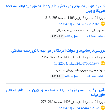
کاربرد هوش مصنوعی در بخش نظامی؛ مطالعه موردی: ایالات متحده
آمریکا و چین
دوره 21، شماره 2، پاییز 1403، صفحه
295-313
10.22034/isj.2024.397508.2018
امین جهان دیده، ُسیدحسن میرفخرائی
مشاهده مقاله
اصل مقاله
865.41 K
بررسی نارسایی‌های دولت آمریکا در مواجهه با تروریسم صنعتی
دوره 21، شماره 1، تابستان 1403، صفحه
187-204
10.22034/isj.2024.387080.1977
داود جعفری، مهران خلج، پژمان صالحی
مشاهده مقاله
اصل مقاله
605.81 K
تأثیر رقابت استراتژیک ایالات‌ متحده و چین بر نظم انتقالی
خاورمیانه
دوره 21، شماره 1، تابستان 1403، صفحه
269-273
10.22034/isj.2024.434442.2128