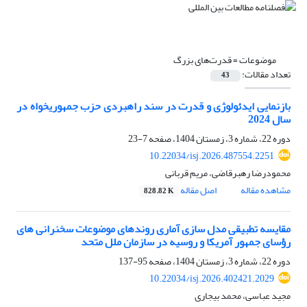
موضوعات =
قدرت‌های بزرگ
تعداد مقالات:
43
بازنمایی ایدئولوژی و قدرت در سند راهبردی حزب جمهوریخواه در
سال 2024
دوره 22، شماره 3، زمستان 1404، صفحه
7-23
10.22034/isj.2026.487554.2251
محمودرضا رهبرقاضی، مریم قربانی
مشاهده مقاله
اصل مقاله
828.82 K
مقایسه تطبیقی مدل سازی آماری روندهای موضوعات سخنرانی های
رؤسای جمهور آمریکا و روسیه در سازمان ملل متحد
دوره 22، شماره 3، زمستان 1404، صفحه
95-137
10.22034/isj.2026.402421.2029
مجید عباسی، محمد بیجاری