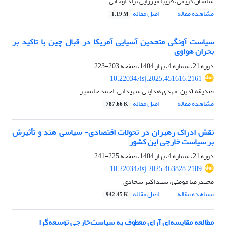
ساسان کریمی، فریبا میرزایی نژاد اوجانی
مشاهده مقاله
اصل مقاله
1.19 M
سیاست آونگی متحدین آسیایی آمریکا در قبال چین با تاکید بر
بحران هواوی
دوره 21، شماره 4، بهار 1404، صفحه
203-223
10.22034/isj.2025.451616.2161
صدیقه آذین، مهدی هدایتی شهیدانی، احمد جانسیز
مشاهده مقاله
اصل مقاله
787.66 K
نقش ادراک رهبران در تحولات اقتصادی- سیاسی هند و تأثیرش
بر سیاست خارجی این کشور
دوره 21، شماره 4، بهار 1404، صفحه
225-241
10.22034/isj.2025.463828.2189
مجیدرضا مومنی، سید اکبر سجادی
مشاهده مقاله
اصل مقاله
942.45 K
مطالعه مقایسه‌ای آرای معطوف به سیاست‌خارجی توسعه‌گرا