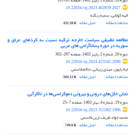
دوره 20، شماره 2، پاییز 1402، صفحه
81-101
10.22034/isj.2023.402839.2027
الهه کولایی، سمیه زنگنه
مشاهده مقاله
اصل مقاله
432.28 K
مطالعه تطبیقی سیاست خارجه ترکیه نسبت به کردهای عراق و
سوریه در دوره پساناآرامی های عربی
دوره 20، شماره 2، پاییز 1402، صفحه
287-302
10.22034/isj.2024.423345.2090
لیلا پایون، مهدی زیبائی، حاکم قاسمی
مشاهده مقاله
اصل مقاله
504.12 K
تجلی خلل‌های درونی و بیرونی دموکراسی‌ها در ناکارآیی
دوره 19، شماره 4، بهار 1402، صفحه
7-25
10.22034/isj.2023.353382.1906
محمدجواد ظریف، ارین قاسمی
مشاهده مقاله
اصل مقاله
749.6 K