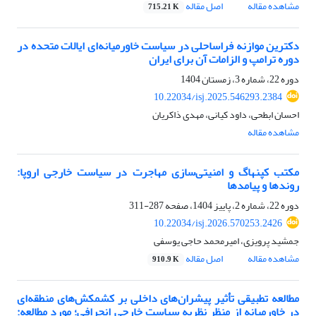
مشاهده مقاله
اصل مقاله
715.21 K
دکترین موازنه فراساحلی در سیاست خاورمیانه‌ای ایالات متحده در
دوره ترامپ و الزامات آن برای ایران
دوره 22، شماره 3، زمستان 1404
10.22034/isj.2025.546293.2384
احسان ابطحی، داود کیانی، مهدی ذاکریان
مشاهده مقاله
مکتب کپنهاگ و امنیتی‌سازی مهاجرت در سیاست خارجی اروپا:
روندها و پیامدها
دوره 22، شماره 2، پاییز 1404، صفحه
287-311
10.22034/isj.2026.570253.2426
جمشید پرویزی، امیرمحمد حاجی یوسفی
مشاهده مقاله
اصل مقاله
910.9 K
مطالعه تطبیقی تأثیر پیشران‌‌های داخلی بر کشمکش‌‌های منطقه‌‌ای
در خاورمیانه از منظر نظریه سیاست خارجی انحرافی؛ مورد مطالعه: