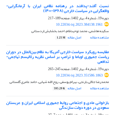
نسبت آفند-پدافند در رهنامه نظامی ایران با آرمان‏گرایی-
واقع‏گرایی در سیاست خارجی (۱۳۶۸-۱۴۰۰)
دوره 19، شماره 4، بهار 1402، صفحه
189-217
10.22034/isj.2023.384138.1961
سکینه هاشمی، محمد توحیدفام، احمد بخشایش اردستانی
مشاهده مقاله
اصل مقاله
1.25 M
مقایسه رویکرد سیاست خارجی آمریکا به نظام بین‌الملل در دوران
ریاست جمهوری اوباما و ترامپ بر اساس نظریه رئالیسم تهاجمی-
تدافعی
دوره 19، شماره 4، بهار 1402، صفحه
245-265
10.22034/isj.2023.351586.1863
محمدرضا جلالی بارنجی، بهرام یوسفی، روح الله شهابی، حامد عامری گلستانی
مشاهده مقاله
اصل مقاله
595.29 K
بازخوانی مادی و اجتماعی روابط جمهوری اسلامی ایران و عربستان
سعودی در دوره دولت سازندگی
دوره 19، شماره 3، زمستان 1401، صفحه
7-27