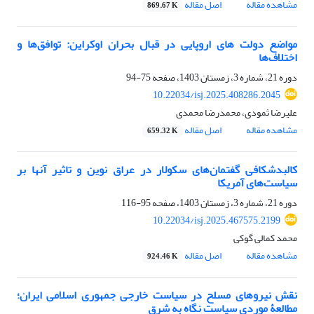
مشاهده مقاله
اصل مقاله
869.67 K
مواضع دولت های اروپایی در قبال بحران اوکراین: توافق‌ها و
اختلاف‌ها
دوره 21، شماره 3، زمستان 1403، صفحه
75-94
10.22034/isj.2025.408286.2045
علیرضا ثمودی، محمدرضا محمدی
مشاهده مقاله
اصل مقاله
659.32 K
کالبدشکافی گفتمان‌های سکولار در عراق نوین و تاثیر آنها بر
سیاست‌های آمریکا
دوره 21، شماره 3، زمستان 1403، صفحه
95-116
10.22034/isj.2025.467575.2199
محمد کمالی گوکی
مشاهده مقاله
اصل مقاله
924.46 K
نقش نیروهای مسلح در سیاست خارجی جمهوری اسلامی ایران؛
مطالعۀ موردی سیاست نگاه به شرق