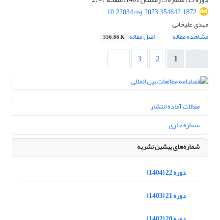
10.22034/isj.2023.354642.1872
مهدى علیخانى
مشاهده مقاله
اصل مقاله
556.66 K
3
2
1
مقالات آماده انتشار
شماره جاری
شماره‌های پیشین نشریه
دوره 22 (1404)
دوره 21 (1403)
دوره 20 (1402)