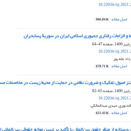
10.22034/isj.2021
اصل مقاله
906.84 K
ها و الزامات رفتاری جمهوری اسلامی ایران در سوریۀ پسابحران
47-64
10.22034/isj.2021
داد عله پور
اصل مقاله
678.71 K
ز اصول تفکیک و ضرورت نظامی در حمایت از محیط زیست در مخاصمات مسلح
65-82
10.22034/isj.2021
له نوری، مهدی عبدالمالکی
اصل مقاله
625.43 K
‌دستانه از منظر حقوق بین‌الملل با تأکید بر تبیین موانع حقوقی بین‌المللی