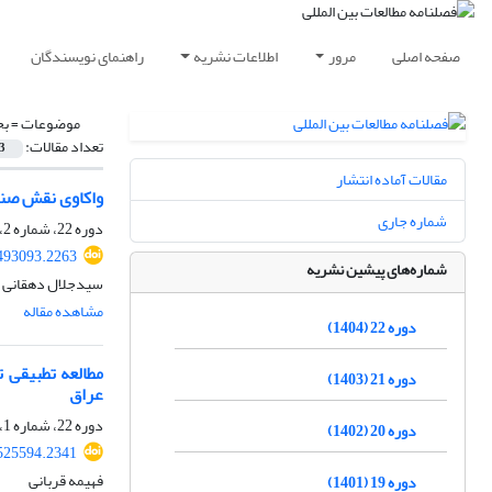
صفحه اصلی
مرور
اطلاعات نشریه
راهنمای نویسندگان
موضوعات =
بح
تعداد مقالات:
3
مقالات آماده انتشار
واکاوی نقش صندوق 
شماره جاری
دوره 22، شماره 2، پاییز 1404، صفحه
.493093.2263
شماره‌های پیشین نشریه
سیدجلال دهقانی ف
مشاهده مقاله
دوره 22 (1404)
مطالعه تطبیقی ت
دوره 21 (1403)
عراق
دوره 22، شماره 1، تابستان 1404، صفحه
دوره 20 (1402)
.525594.2341
فهیمه قربانی
دوره 19 (1401)