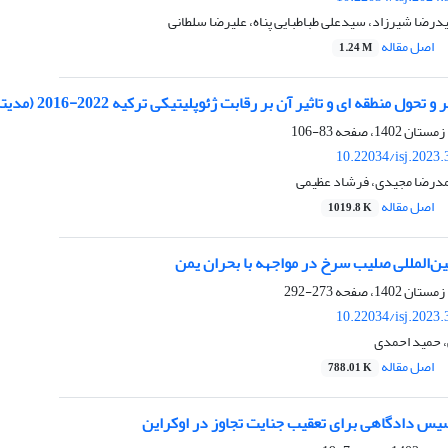
یدرضا شیرزاد، سیدعلی طباطبایی پناه، علیرضا سلطانی
اصل مقاله
1.24 M
قه ای و تاثیر آن بر رقابت ژئوپلیتیکی ترکیه 2022-2016 (مدیترانه شرقی، قفقاز جنوبی و بحران اوکراین)
83-106
10.22034/isj.2023
حمدرضا مجیدی، فرشاد عظیمی
اصل مقاله
1019.8 K
ن‌المللی صلیب سرخ در مواجهه با بحران یمن
273-292
10.22034/isj.2023
 حمید احمدی
اصل مقاله
788.01 K
یس دادگاهی برای تعقیب جنایت تجاوز در اوکراین