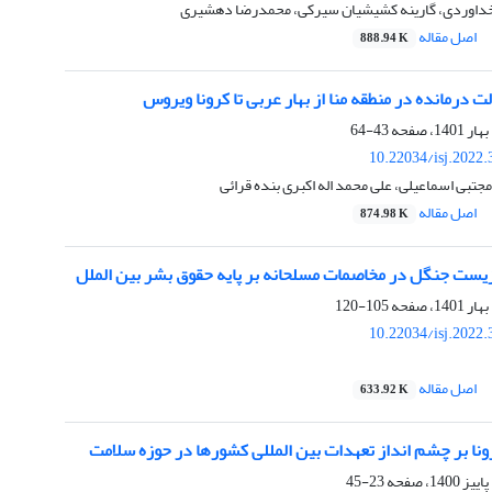
خداوردی، گارینه کشیشیان سیرکی، محمدرضا دهشیری
اصل مقاله
888.94 K
ت درمانده در منطقه منا از بهار عربی تا کرونا ویروس
43-64
10.22034/isj.2022
تبی اسماعیلی، علی محمد اله اکبری بنده قرائی
اصل مقاله
874.98 K
زیست جنگل در مخاصمات مسلحانه بر پایه حقوق بشر بین الملل
105-120
10.22034/isj.2022
اصل مقاله
633.92 K
ونا بر چشم انداز تعهدات بین المللی کشورها در حوزه سلامت
23-45