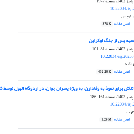
7-19
10.22034/isj
ر نوپس
اصل مقاله
378 K
وسیه پس از جنگ اوکراین
81-101
10.22034/isj.2023
زنگنه
اصل مقاله
432.28 K
اش برای نفوذ به وفادارن، به ویژه پسران جوان، در اردوگاه الهول توسط 
161-186
10.22034/isj
کارت
اصل مقاله
1.29 M