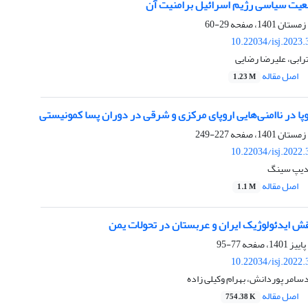
عیت سیاسی رژیم اسرائیل برامنیت آن
29-60
10.22034/isj.2023
رابی، علیرضا رضایی
اصل مقاله
1.23 M
پا در ناامنی‌هایی اروپای مرکزی و شرقی در دوران پسا کمونیستی
227-249
10.22034/isj.2022
 دیپ سینگ
اصل مقاله
1.1 M
قش ایدئولوژیک ایران و عربستان در تحولات یمن
77-95
10.22034/isj.2022
امر پوردانش، بهرام وکیلی زاده
اصل مقاله
754.38 K