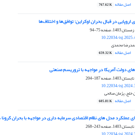
اصل مقاله
767.62 K
اروپایی در قبال بحران اوکراین: توافق‌ها و اختلاف‌ها
75-94
10.22034/isj.2025
حمدرضا محمدی
اصل مقاله
659.32 K
های دولت آمریکا در مواجهه با تروریسم صنعتی
187-204
10.22034/isj.2024
 خلج، پژمان صالحی
اصل مقاله
605.81 K
 عملکرد مدل های نظام اقتصادی سرمایه داری در مواجهه با بحران کرونا در
243-268
10.22034/isj.2024