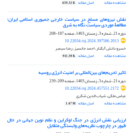
مشاهده مقاله
اصل مقاله
659.32 K
نقش نیروهای مسلح در سیاست خارجی جمهوری اسلامی ایران؛
مطالعۀ موردی سیاست نگاه به شرق
دوره 21، شماره 3، زمستان 1403، صفحه
187-208
10.22034/isj.2024.397586.2013
خسرو دانش آبکنار، احمد جانسیز، رضا سیمبر
مشاهده مقاله
اصل مقاله
911.39 K
تاثیر تحریم‌های بین‌المللی بر امنیت انرژی روسیه
دوره 21، شماره 3، زمستان 1403، صفحه
209-239
10.22034/isj.2024.457551.2172
عباس ملکی، شهاب الدین شکری
مشاهده مقاله
اصل مقاله
1.47 M
ارزیابی نقش انرژی در جنگ اوکراین و نظم نوین جهانی در حال
ظهور در چارچوب نظریه‌های وابستگی متقابل