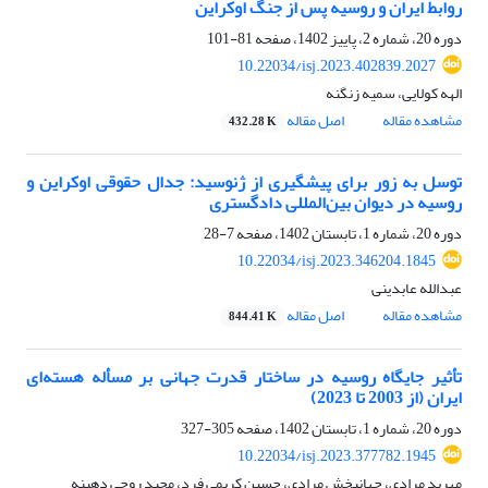
روابط ایران و روسیه پس از جنگ اوکراین
دوره 20، شماره 2، پاییز 1402، صفحه
81-101
10.22034/isj.2023.402839.2027
الهه کولایی، سمیه زنگنه
مشاهده مقاله
اصل مقاله
432.28 K
توسل به زور برای پیشگیری از ژنوسید: جدال حقوقی اوکراین و
روسیه در دیوان بین‌المللی دادگستری
دوره 20، شماره 1، تابستان 1402، صفحه
7-28
10.22034/isj.2023.346204.1845
عبدالله عابدینی
مشاهده مقاله
اصل مقاله
844.41 K
تأثیر جایگاه روسیه در ساختار قدرت جهانی بر مسأله‌ ‌هسته‌ای
ایران (از 2003 تا 2023)
دوره 20، شماره 1، تابستان 1402، صفحه
305-327
10.22034/isj.2023.377782.1945
مهربد مرادی، جهانبخش مرادی، حسین کریمی فرد، مجید روحی دهبنه