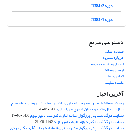
دوره 2 (1384)
دوره 1 (1383)
دسترسی سریع
صفحه اصلی
درباره نشریه
اعضای هیات تحریریه
ارسال مقاله
تماس با ما
نقشه سایت
آخرین اخبار
ریجکت مقاله با عنوان «تعارض هنجاری حاکم بر عملکرد نیروهای حافظ صلح
سازمان ملل متحد و دیوان کیفری بین‌المللی»
1403-04-20
تسلیت درگذشت پدر بزرگوار جناب آقای دکتر عبدالامیر نبوی
1403-03-17
تسلیت درگذشت دکتر داوود هرمیداس باوند
1402-08-21
تسلیت درگذشت پدر برزگوار مدیرمسئول فصلنامه جناب آقای دکتر مهدی