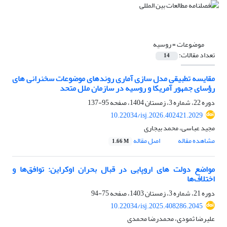
موضوعات =
روسیه
تعداد مقالات:
14
مقایسه تطبیقی مدل سازی آماری روندهای موضوعات سخنرانی های
رؤسای جمهور آمریکا و روسیه در سازمان ملل متحد
دوره 22، شماره 3، زمستان 1404، صفحه
95-137
10.22034/isj.2026.402421.2029
مجید عباسی، محمد بیجاری
مشاهده مقاله
اصل مقاله
1.66 M
مواضع دولت های اروپایی در قبال بحران اوکراین: توافق‌ها و
اختلاف‌ها
دوره 21، شماره 3، زمستان 1403، صفحه
75-94
10.22034/isj.2025.408286.2045
علیرضا ثمودی، محمدرضا محمدی