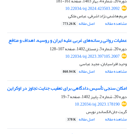
دوره 20، شماره 4، بهار 1403، صفحه
161-181
10.22034/isj.2024.423503.2092
مریم هاشمی نژاد اشرفی، عباس ملکی
مشاهده مقاله
اصل مقاله
773.26 K
عملیات روانی رسانه‌های غربی علیه ایران و روسیه، اهداف و منافع
دوره 20، شماره 3، زمستان 1402، صفحه
107-128
10.22034/isj.2023.397105.2007
وحید افراسیابان، مجید عباسی
مشاهده مقاله
اصل مقاله
860.94 K
امکان سنجی تأسیس دادگاهی برای تعقیب جنایت تجاوز در اوکراین
دوره 20، شماره 2، پاییز 1402، صفحه
7-19
10.22034/isj.2023.178190
گریت جان الکساندر نوپس
مشاهده مقاله
اصل مقاله
378 K