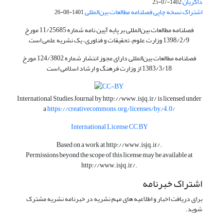
ذاکریان
1402-07-25
اشتراک نسخه چاپی فصلنامه مطالعات بین‌المللی
1401-08-26
فصلنامه مطالعات بین‌المللی بر پایه آیین نامه شماره 11/25685 مورخ
1398/2/9 وزارت علوم، تحقیقات و فناوری، یک نشریه علمی است
فصلنامه مطالعات بین‌المللی دارای مجوز انتشار شماره 124/3802 مورخ
1383/3/18 از وزارت فرهنگ و ارشاد اسلامی است
International Studies Journal by
http://www.isjq.ir/
is licensed under
a
https://creativecommons.org/licenses/by/4.0/
International License CC BY
Based on a work at
http://www.isjq.ir/
.
Permissions beyond the scope of this license may be available at
http://www.isjq.ir/
.
اشتراک خبرنامه
برای دریافت اخبار و اطلاعیه های مهم نشریه در خبرنامه نشریه مشترک
شوید.