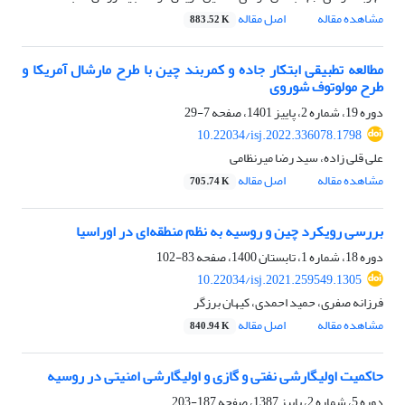
مشاهده مقاله
اصل مقاله
883.52 K
مطالعه تطبیقی ابتکار جاده و کمربند چین با طرح مارشال آمریکا و
طرح مولوتوف شوروی
دوره 19، شماره 2، پاییز 1401، صفحه
7-29
10.22034/isj.2022.336078.1798
علی قلی زاده، سید رضا میرنظامی
مشاهده مقاله
اصل مقاله
705.74 K
بررسی رویکرد چین و روسیه به نظم منطقه‌ای در اوراسیا
دوره 18، شماره 1، تابستان 1400، صفحه
83-102
10.22034/isj.2021.259549.1305
فرزانه صفری، حمید احمدی، کیهان برزگر
مشاهده مقاله
اصل مقاله
840.94 K
حاکمیت اولیگارشی نفتی و گازی و اولیگارشی امنیتی در روسیه
دوره 5، شماره 2، پاییز 1387، صفحه
187-203